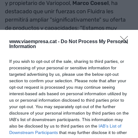
y propietario de Variopool,
Marco Coesel
, ha
destacado que unir fuerzas con Fluidra les
permitirá ampliar "significativamente" su oferta
de productos y capacidades: "Estamos muy
ilusionados por formar parte de un líder mundial
www.viaempresa.cat -
Do Not Process My Personal
en equipamiento para piscinas", ha añadido.
Information
If you wish to opt-out of the sale, sharing to third parties, or
Ambas compañías, que ya colaboran en múltiples
processing of your personal or sensitive information for
proyectos internacionales, prevén completar la
targeted advertising by us, please use the below opt-out
adquisición --sujeta a las condiciones de cierre
section to confirm your selection. Please note that after your
habituales-- durante el primer trimestre de 2026.
opt-out request is processed you may continue seeing
interest-based ads based on personal information utilized by
us or personal information disclosed to third parties prior to
your opt-out. You may separately opt-out of the further
Añadir
VIA Empresa
como fuente preferida
disclosure of your personal information by third parties on the
de Google de forma gratuita
IAB’s list of downstream participants. This information may
Mantente informado con las últimas noticias de
actualidad
also be disclosed by us to third parties on the
IAB’s List of
ACTIVAR AHORA
Downstream Participants
that may further disclose it to other