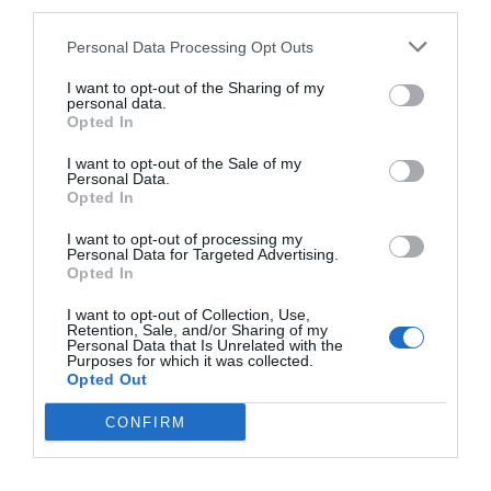
third parties.
Personal Data Processing Opt Outs
I want to opt-out of the Sharing of my
personal data.
Opted In
I want to opt-out of the Sale of my
Personal Data.
Opted In
RELACIONADAS
I want to opt-out of processing my
Personal Data for Targeted Advertising.
Opted In
I want to opt-out of Collection, Use,
Retention, Sale, and/or Sharing of my
Personal Data that Is Unrelated with the
Purposes for which it was collected.
Opted Out
CONFIRM
Fluidra gana 163
Fluidra gana 136
Fluidra com
millones hasta el
millones hasta
pool system
tercer trimestre, un
junio, un 21% más
especializad