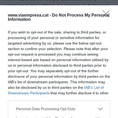
ventanas subacuáticas. La compra se terminará
de completar durante el primer trimestre de
www.viaempresa.cat -
Do Not Process My Personal
Information
2026, y el pago se abonará en dos plazos: el
primero al cierre de la transacción y el segundo en
If you wish to opt-out of the sale, sharing to third parties, or
2027.
processing of your personal or sensitive information for
targeted advertising by us, please use the below opt-out
section to confirm your selection. Please note that after your
Añadir
VIA Empresa
como fuente preferida
opt-out request is processed you may continue seeing
de Google de forma gratuita
interest-based ads based on personal information utilized by
Mantente informado con las últimas noticias de
us or personal information disclosed to third parties prior to
actualidad
your opt-out. You may separately opt-out of the further
ACTIVAR AHORA
disclosure of your personal information by third parties on the
IAB’s list of downstream participants. This information may
also be disclosed by us to third parties on the
IAB’s List of
Downstream Participants
that may further disclose it to other
third parties.
Personal Data Processing Opt Outs