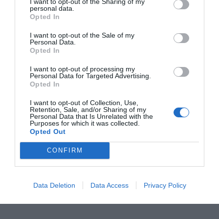
I want to opt-out of the Sharing of my
personal data.
Opted In
RELACIONADAS
I want to opt-out of the Sale of my
Personal Data.
Opted In
I want to opt-out of processing my
Personal Data for Targeted Advertising.
Opted In
I want to opt-out of Collection, Use,
Retention, Sale, and/or Sharing of my
Personal Data that Is Unrelated with the
Fluidra compra la
Fluidra gana 163
Fluidra com
Purposes for which it was collected.
neerlandesa
millones hasta el
pool system
Opted Out
Variopool por 21
tercer trimestre, un
especializad
CONFIRM
millones
33% más
fabricación 
cubiertas de
piscinas
Data Deletion
Data Access
Privacy Policy