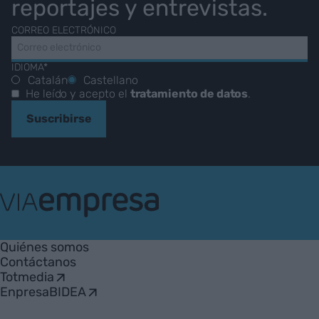
reportajes y entrevistas.
CORREO ELECTRÓNICO
IDIOMA*
Catalán
Castellano
He leído y acepto el
tratamiento de datos
.
Suscribirse
VIA
Empresa
Quiénes somos
Contáctanos
Totmedia
EnpresaBIDEA