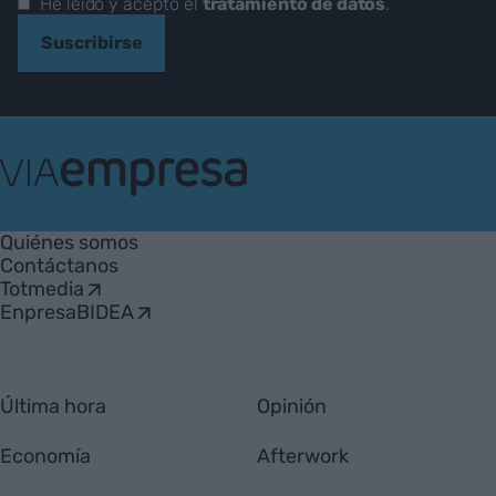
He leído y acepto el
tratamiento de datos
.
Suscribirse
VIA
Empresa
Quiénes somos
Contáctanos
Totmedia
EnpresaBIDEA
Última hora
Opinión
Economía
Afterwork