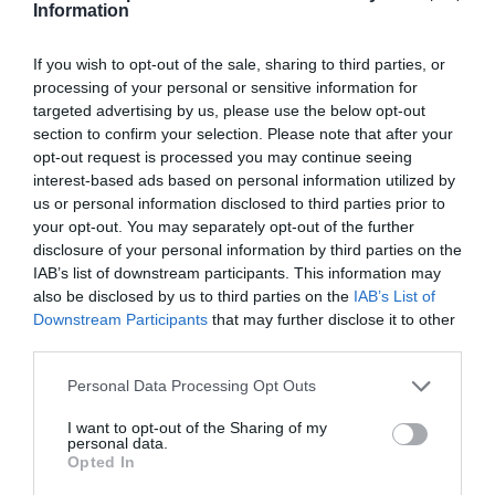
comunicado para instar a la D.O. a actualizar la
Information
normativa del cava y a adoptar medidas para
If you wish to opt-out of the sale, sharing to third parties, or
"contrarrestar la tensa situación de suministro" y
processing of your personal or sensitive information for
ha asegurado que las iniciativas tomadas hasta
targeted advertising by us, please use the below opt-out
ahora "no son suficientes ni llegan a tiempo para
section to confirm your selection. Please note that after your
opt-out request is processed you may continue seeing
evitar un ERTO".
interest-based ads based on personal information utilized by
us or personal information disclosed to third parties prior to
Según Freixenet, la sequía ya ha acumulado un
your opt-out. You may separately opt-out of the further
disclosure of your personal information by third parties on the
déficit equivalente a 80 millones de botellas en el
IAB’s list of downstream participants. This information may
sector del cava. Aún así, se han comprometido a
also be disclosed by us to third parties on the
IAB’s List of
satisfacer la demanda de los consumidores a
Downstream Participants
that may further disclose it to other
third parties.
corto y medio plazo. El grupo representa casi un
tercio del sector del cava y vende sus productos a
Personal Data Processing Opt Outs
más de 100 países. Precisamente, Henkell
I want to opt-out of the Sharing of my
Freixenet dio a conocer hace dos semanas los
personal data.
Opted In
resultados financieros del 2023 y cifró la