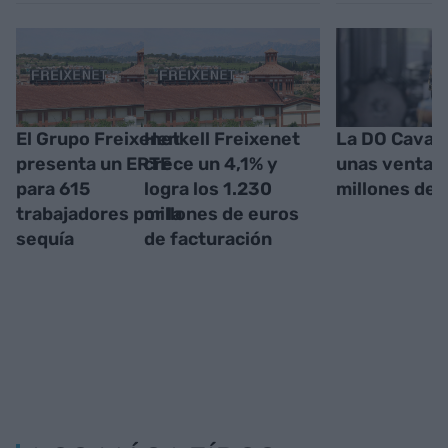
El Grupo Freixenet
Henkell Freixenet
La DO Cava r
presenta un ERTE
crece un 4,1% y
unas ventas 
para 615
logra los 1.230
millones de 
trabajadores por la
millones de euros
sequía
de facturación