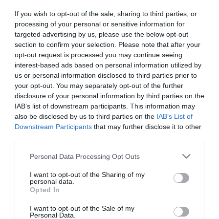
If you wish to opt-out of the sale, sharing to third parties, or
Los productos congelados de Globalimar | Cedida
processing of your personal or sensitive information for
targeted advertising by us, please use the below opt-out
section to confirm your selection. Please note that after your
Compromiso con la
opt-out request is processed you may continue seeing
interest-based ads based on personal information utilized by
sostenibilidad
us or personal information disclosed to third parties prior to
your opt-out. You may separately opt-out of the further
disclosure of your personal information by third parties on the
Su oferta de productos se centra sobre todo en
IAB’s list of downstream participants. This information may
una gama especializada de variedades concretas
also be disclosed by us to third parties on the
IAB’s List of
de crustáceos, pescados variados, surimis,
Downstream Participants
that may further disclose it to other
third parties.
cefalópodos y bivalvos que comercializan con las
marcas Aligator, Amira y Amatsu. Esta última se
Personal Data Processing Opt Outs
creó exclusivamente para el mercado Magreb. La
I want to opt-out of the Sharing of my
apuesta de la compañía es potenciar la
personal data.
Opted In
comercialización de productos procedentes de la
pesca y la acuicultura sostenibles.
I want to opt-out of the Sale of my
Personal Data.