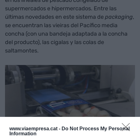
supermercados e hipermercados. Entre las
últimas novedades en este sistema de
packaging
,
se encuentran las vieiras del Pacífico media
concha (con una bandeja adaptada a la concha
del producto), las cigalas y las colas de
saltamontes.
www.viaempresa.cat -
Do Not Process My Personal
Information