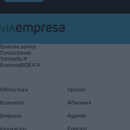
VIA
Empresa
Quiénes somos
Contáctanos
Totmedia
EnpresaBIDEA
Última hora
Opinión
Economía
Afterwork
Empresa
Agenda
Innovación
Pódcast