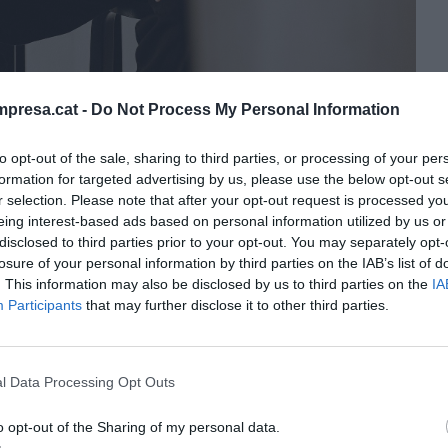
ano sonidón los diseñadores de Heredero | Salva López
presa.cat -
Do Not Process My Personal Information
to opt-out of the sale, sharing to third parties, or processing of your per
formation for targeted advertising by us, please use the below opt-out s
r selection. Please note that after your opt-out request is processed y
eing interest-based ads based on personal information utilized by us or
disclosed to third parties prior to your opt-out. You may separately opt-
30
Act. 20 de Julio de 2020 - 10:04
losure of your personal information by third parties on the IAB’s list of
. This information may also be disclosed by us to third parties on the
IA
Participants
that may further disclose it to other third parties.
cribano
son
Hereu
, una marca de bolsos y
áneo. La inspiración del mar se transporta en sus
l Data Processing Opt Outs
e a mano en talleres de Ubrique, Toledo, Menorca,
lenciano y mallorquín, la pareja fundó la marca
o opt-out of the Sharing of my personal data.
rada viviendo entre Londres y París.