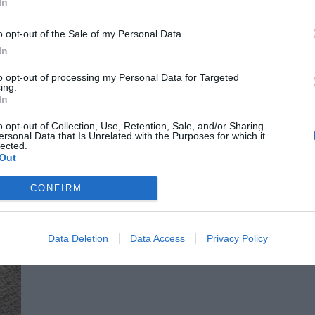
In
00 euros anuales y vende sus diseños desde
o opt-out of the Sale of my Personal Data.
In
 máster en calzado en Barcelona, y Escribano,
to opt-out of processing my Personal Data for Targeted
ing.
lorca, se conocieron trabajando en Tempe, la
In
zapatos para Inditex. "Después nos mudamos a
 Martens, la empresa de botas, y José se mudó a
o opt-out of Collection, Use, Retention, Sale, and/or Sharing
sa de moda", recuerda Escribano.
ersonal Data that Is Unrelated with the Purposes for which it
lected.
Out
CONFIRM
Data Deletion
Data Access
Privacy Policy