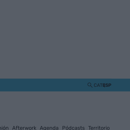
CAT
ESP
nión
Afterwork
Agenda
Pódcasts
Territorio