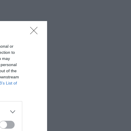
sonal or
ection to
ou may
 personal
out of the
 downstream
B’s List of