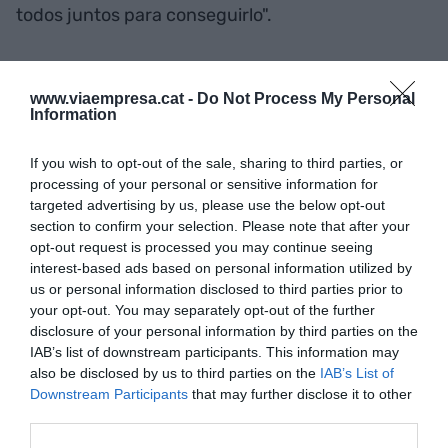
todos juntos para conseguirlo".
Por otro lado,
Luis Badrinas
, CEO de Barcelona
www.viaempresa.cat -
Do Not Process My Personal
Health Hub & Community of Insurance, ha
Information
confirmado que "la implementación de 5G
siempre ha sido uno de nuestros objetivos
If you wish to opt-out of the sale, sharing to third parties, or
estratégicos y encaja perfectamente en nuestra
processing of your personal or sensitive information for
targeted advertising by us, please use the below opt-out
hoja de ruta para traer la atención médica al
section to confirm your selection. Please note that after your
siguiente nivel y tener un impacto real en los
opt-out request is processed you may continue seeing
sistemas de atención médica".
interest-based ads based on personal information utilized by
us or personal information disclosed to third parties prior to
your opt-out. You may separately opt-out of the further
disclosure of your personal information by third parties on the
Añadir
VIA Empresa
como fuente preferida
IAB’s list of downstream participants. This information may
de Google de forma gratuita
Mantente informado con las últimas noticias de
also be disclosed by us to third parties on the
IAB’s List of
actualidad
Downstream Participants
that may further disclose it to other
ACTIVAR AHORA
third parties.