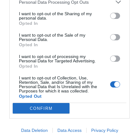
Personal Data Processing Opt Outs
I want to opt-out of the Sharing of my
personal data.
Opted In
I want to opt-out of the Sale of my
Personal Data.
Opted In
RELACIONADAS
I want to opt-out of processing my
Personal Data for Targeted Advertising.
Opted In
I want to opt-out of Collection, Use,
Retention, Sale, and/or Sharing of my
Personal Data that Is Unrelated with the
Purposes for which it was collected.
Opted Out
CONFIRM
Seis startups de
El ministro Pedro Duque visita el
salud impulsan el
nuevo hub de la Zona Franca
Data Deletion
Data Access
Privacy Policy
sector en tiempo de