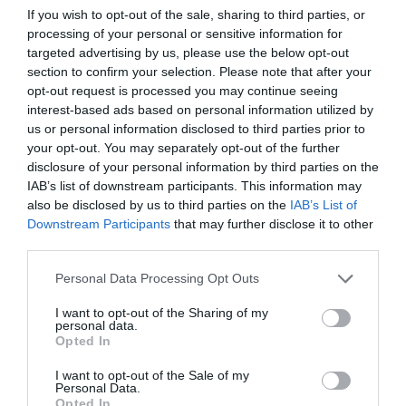
If you wish to opt-out of the sale, sharing to third parties, or
Esta empresa madrileña quiere diagnosticar de
processing of your personal or sensitive information for
manera mucho más prematura los problemas
targeted advertising by us, please use the below opt-out
oculares. "Creemos que utilizando la inteligencia
section to confirm your selection. Please note that after your
opt-out request is processed you may continue seeing
artificial para mejorar las consultas oftalmológicas
interest-based ads based on personal information utilized by
podría ayudar a diagnosticar y curar algunas
us or personal information disclosed to third parties prior to
enfermedades antes", ha explicado
Mabel
your opt-out. You may separately opt-out of the further
Gimeno
, CEO de Dive. En este sentido, la
disclosure of your personal information by third parties on the
IAB’s list of downstream participants. This information may
compañía se especializa en crear procedimientos
also be disclosed by us to third parties on the
IAB’s List of
diagnósticos mucho más digitalizados y
Downstream Participants
that may further disclose it to other
eficientes, sobre todo en pacientes no
third parties.
colaborativos, como pueden ser los niños.
Personal Data Processing Opt Outs
"Nuestro proyecto trabaja con hospitales para
I want to opt-out of the Sharing of my
implementar estos nuevos procedimientos dentro
personal data.
de la cadena hospitalaria cuanto antes mejor", ha
Opted In
dicho Gimeno.
I want to opt-out of the Sale of my
Personal Data.
Opted In