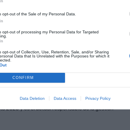
In
o opt-out of the Sale of my Personal Data.
 como nueva directora del
Museo de Arqueología
In
perar un concurso público. En los últimos ocho
to opt-out of processing my Personal Data for Targeted
el
Museo Nacional Arqueológico de Tarragona
y
ing.
In
a-gerente del área de Patrimonio Cultural del
 y directora del
Museo de Gavà
y del Parque
o opt-out of Collection, Use, Retention, Sale, and/or Sharing
ersonal Data that Is Unrelated with the Purposes for which it
lected.
Out
uevo director artístico de la
Mostra d'Igualada
,
CONFIRM
tor ejecutivo. Arqué es director del
Teatre de
levo de
Ramon Giné
, que ha ocupado el cargo
Data Deletion
Data Access
Privacy Policy
ocupado el cargo de director ejecutivo adjunto de
a 2025 y es el actual responsable de la gestión