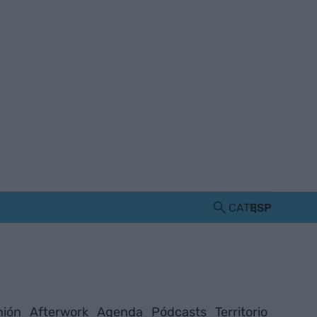
CAT
ESP
nión
Afterwork
Agenda
Pódcasts
Territorio