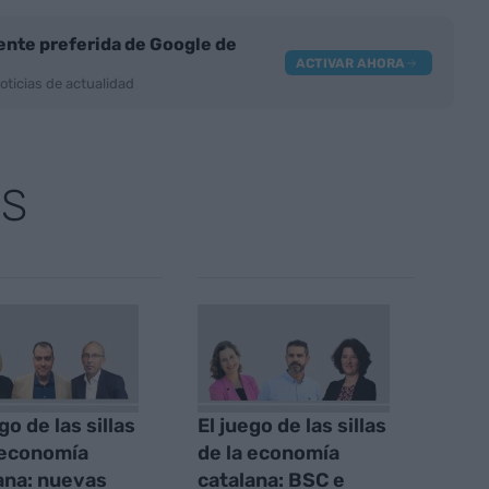
nte preferida de Google de
ACTIVAR AHORA
oticias de actualidad
AS
go de las sillas
El juego de las sillas
 economía
de la economía
ana: nuevas
catalana: BSC e