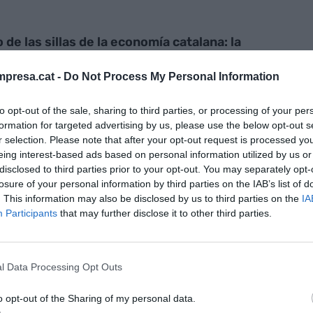
o de las sillas de la economía catalana: la
de San Juan frena los nombramientos
presa.cat -
Do Not Process My Personal Information
to opt-out of the sale, sharing to third parties, or processing of your per
formation for targeted advertising by us, please use the below opt-out s
r selection. Please note that after your opt-out request is processed y
eing interest-based ads based on personal information utilized by us or
 la nueva directora del
Centro de Regulación
disclosed to third parties prior to your opt-out. You may separately opt-
losure of your personal information by third parties on the IAB’s list of
rtir de 2026. Bettencourt-Dias dirigió el
. This information may also be disclosed by us to third parties on the
IA
en Portugal entre 2018 y 2023 y actualmente es
Participants
that may further disclose it to other third parties.
benkian de Medicina Molecular
.
da nueva directora de relaciones con inversores
l Data Processing Opt Outs
, Carrapato ha sido responsable de relaciones con
o opt-out of the Sharing of my personal data.
S SGPS
y líder del equipo de relaciones con