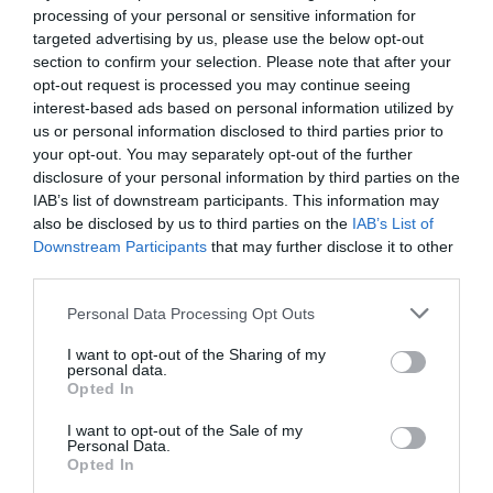
tiempo parcial está menos comprometido
, y no
processing of your personal or sensitive information for
es verdad. Tenemos que cambiar esta
targeted advertising by us, please use the below opt-out
section to confirm your selection. Please note that after your
percepción", reivindica.
opt-out request is processed you may continue seeing
interest-based ads based on personal information utilized by
Para hablar de atractivitat, Nuria Chinchilla hace
us or personal information disclosed to third parties prior to
referencia a la estructura real, la competencia
your opt-out. You may separately opt-out of the further
disclosure of your personal information by third parties on the
distintiva y los estilos de dirección. "
Parece que la
IAB’s list of downstream participants. This information may
familia ha pasado de moda, pero el 40% todavía
also be disclosed by us to third parties on the
IAB’s List of
dicen que es la primera prioridad
. Si tenemos
Downstream Participants
that may further disclose it to other
third parties.
que innovar en la gestión de las personas, lo
tenemos que tener en cuenta", advierte. La
Personal Data Processing Opt Outs
profesora de Iese apunta que todavía somos en el
I want to opt-out of the Sharing of my
"cambio de paradigma entre el presentisme y una
personal data.
Opted In
dirección por objetivos. Pero si queremos
flexibilidad tenemos que tener criterio y saber
I want to opt-out of the Sale of my
Personal Data.
cuando es una urgencia y cuando no".
Opted In