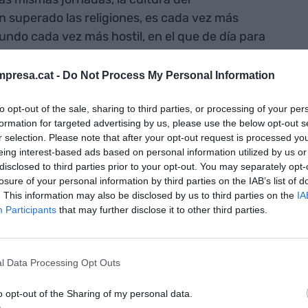
 superado las religiones, es cada vez más
ndo cada vez más hostil, en el que de día para
, sea por una guerra, por una epidemia o por el
presa.cat -
Do Not Process My Personal Information
to opt-out of the sale, sharing to third parties, or processing of your per
 la digitalización han favorecido también en la
formation for targeted advertising by us, please use the below opt-out s
e unos oligopolios de alcance mundial que, más
r selection. Please note that after your opt-out request is processed y
eneización de los referentes culturales en todo
eing interest-based ads based on personal information utilized by us or
disclosed to third parties prior to your opt-out. You may separately opt-
cidental.
losure of your personal information by third parties on the IAB’s list of
. This information may also be disclosed by us to third parties on the
IA
ad sea que la mercantilización de la cultura llega
Participants
that may further disclose it to other third parties.
ideraba alta cultura. En Barcelona tenemos
s. Estuvimos meses y meses discutiendo sobre si
l Data Processing Opt Outs
nquicia del museo del Hermitage en una ubicación
udad. El rechazo de los promotores de aceptar
o opt-out of the Sharing of my personal data.
e Barcelona refuerza la impresión de que se