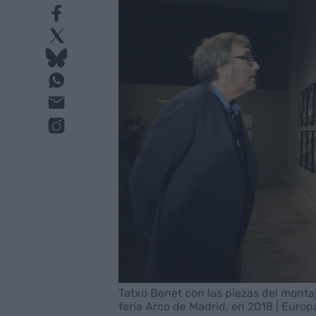
Tatxo Benet con las piezas del montaje
feria Arco de Madrid, en 2018 | Europ