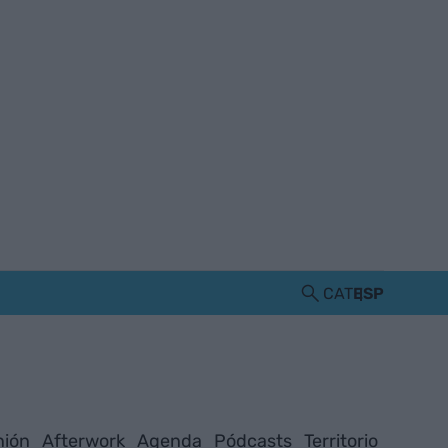
CAT
ESP
nión
Afterwork
Agenda
Pódcasts
Territorio