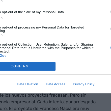
In
ni la transmisión de la capacidad empresarial ni la
mpoco lo impide necesariamente. Cada generación
o opt-out of the Sale of my Personal Data.
In
rito del fundador no asegura la continuidad ni el
to opt-out of processing my Personal Data for Targeted
ing.
In
ronta sus
o opt-out of Collection, Use, Retention, Sale, and/or Sharing
ersonal Data that Is Unrelated with the Purposes for which it
mérito del
lected.
Out
a la
CONFIRM
ito de los
Data Deletion
Data Access
Privacy Policy
de los nuevos proyectos fracasan. Pero sin
cia empresarial. Cada intento, por arriesgado
turo. El proyecto de Francesc Macià era muy