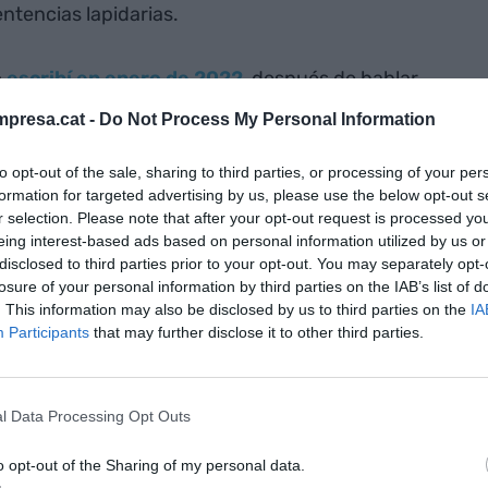
sentencias lapidarias.
ó
escribí en enero de 2022
, después de hablar
ferencia de Salvador, no les advertí del peligro ni
presa.cat -
Do Not Process My Personal Information
ndentes como las que él propone. Quizás porque no
hacerlo, o porque vi en ellos algo que no me
to opt-out of the sale, sharing to third parties, or processing of your per
formation for targeted advertising by us, please use the below opt-out s
r selection. Please note that after your opt-out request is processed y
eing interest-based ads based on personal information utilized by us or
disclosed to third parties prior to your opt-out. You may separately opt-
losure of your personal information by third parties on the IAB’s list of
. This information may also be disclosed by us to third parties on the
IA
a Fruits I, sacrificio y "juntos, pero no
Participants
that may further disclose it to other third parties.
tos"
l Data Processing Opt Outs
o opt-out of the Sharing of my personal data.