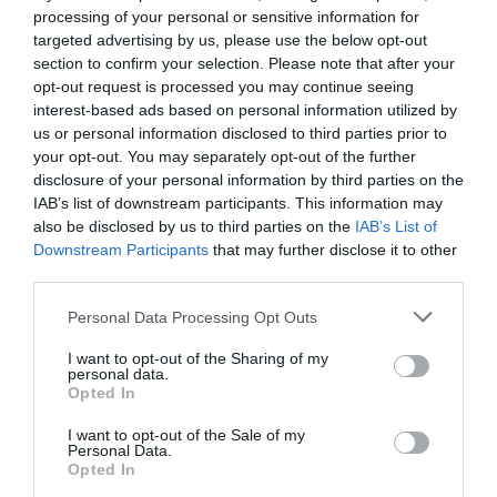
processing of your personal or sensitive information for
parte fija baja que se actualiza con el IPC, otra en
targeted advertising by us, please use the below opt-out
función de los resultados y una tercera cuando la
section to confirm your selection. Please note that after your
caja supera unos límites conservadores. "La
opt-out request is processed you may continue seeing
interest-based ads based on personal information utilized by
familia debe encontrarse a gusto con la política de
us or personal information disclosed to third parties prior to
aplicación de resultados."
your opt-out. You may separately opt-out of the further
disclosure of your personal information by third parties on the
IAB’s list of downstream participants. This information may
En los años 90 se rechazaron ofertas de compra
also be disclosed by us to third parties on the
IAB’s List of
indecentes, ya que la familia estaba muy unida y
Downstream Participants
that may further disclose it to other
veía difícil efectuar inversiones alternativas igual
third parties.
de rentables y conocidas.
Personal Data Processing Opt Outs
I want to opt-out of the Sharing of my
En la oficina familiar trabajan ocho personas, que
personal data.
Opted In
realizan tareas de gestoría para la familia y de
administración del patrimonio externalizado. Se
I want to opt-out of the Sale of my
Personal Data.
ha acabado creando una
SCR
(Bota 2004) con
Opted In
unos fondos propios de más de 28 millones en