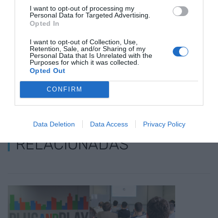
Añadir
VIA Empresa
como fuente preferida
I want to opt-out of processing my
de Google de forma gratuita
Personal Data for Targeted Advertising.
Mantente informado con las últimas noticias de
Opted In
actualidad
ACTIVAR AHORA
I want to opt-out of Collection, Use,
Retention, Sale, and/or Sharing of my
Personal Data that Is Unrelated with the
Purposes for which it was collected.
Opted Out
CONFIRM
Data Deletion
Data Access
Privacy Policy
RELACIONADAS