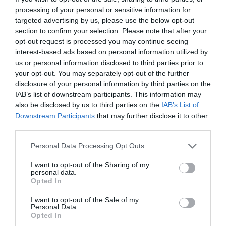
processing of your personal or sensitive information for
profesionales relevantes asesoran de manera
targeted advertising by us, please use the below opt-out
online a startups que están sufriendo las
section to confirm your selection. Please note that after your
consecuencias de esta nueva realidad.
Dídac
opt-out request is processed you may continue seeing
Lee,
Aquilino Peña, Iñaki Arrola, Inmaculada
interest-based ads based on personal information utilized by
us or personal information disclosed to third parties prior to
Martínez, Patricia Pastor, Javier Megias
o
your opt-out. You may separately opt-out of the further
David Bonilla
son algunos de los mentores que
disclosure of your personal information by third parties on the
participan de manera altruista en esta iniciativa
IAB’s list of downstream participants. This information may
also be disclosed by us to third parties on the
IAB’s List of
impulsada por el presidente de Startup Valencia,
Downstream Participants
that may further disclose it to other
Juan Luis Hortelano
.
third parties.
Personal Data Processing Opt Outs
Si se quiere participar como mentor en esta
iniciativa de Startup Valencia, sólo hay que
I want to opt-out of the Sharing of my
personal data.
rellenar el formulario en
la página creada del
Opted In
proyecto
.
I want to opt-out of the Sale of my
Personal Data.
Opted In