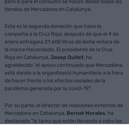
pero sí para el consumo se hacen desde todas las
tiendas de Mercadona en Catalunya.
Esta es la segunda donación que hace la
compañía a la Cruz Roja, después de que el 4 de
enero entregara 21.600 litros de leche entera de
la marca Hacendado. El presidente de la Cruz
Roja en Catalunya,
Josep Quitet
, ha
agraidecido "el apoyo continuado que Mercadona
està dando a la organització humanitaria a la hora
de hacer frente a los efectos sociales de la
pandèmia generada por la covid-19".
Por su parte, el director de relaciones externas de
Mercadona en Catalunya,
Bernat Morales
, ha
destacado "la tarea que están llevando a cabo las
entidades sociales y organizaciones benéficas de