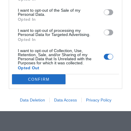
RELACIONADAS
I want to opt-out of the Sale of my
Personal Data.
Opted In
I want to opt-out of processing my
Personal Data for Targeted Advertising.
Opted In
I want to opt-out of Collection, Use,
Retention, Sale, and/or Sharing of my
Personal Data that Is Unrelated with the
Purposes for which it was collected.
Mercadona
Mercadona reparte 689.000
Opted Out
comparte 409
kilos de alimentos en Tarragona
millones de euros
CONFIRM
con toda la plantilla
Data Deletion
Data Access
Privacy Policy