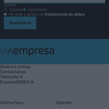
IDIOMA*
Catalán
Castellano
He leído y acepto el
tratamiento de datos
.
Suscribirse
VIA
Empresa
Quiénes somos
Contáctanos
Totmedia
EnpresaBIDEA
Última hora
Opinión