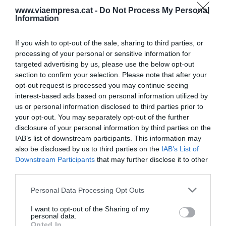
www.viaempresa.cat -
Do Not Process My Personal
toda Catalunya" y ha señalado que durante los
Information
dos primeros meses del año, "la cifra de
donaciones equivale a casi un 33% del total de las
If you wish to opt-out of the sale, sharing to third parties, or
donaciones hechas durante 2020".
processing of your personal or sensitive information for
targeted advertising by us, please use the below opt-out
section to confirm your selection. Please note that after your
opt-out request is processed you may continue seeing
Añadir
VIA Empresa
como fuente preferida
interest-based ads based on personal information utilized by
de Google de forma gratuita
us or personal information disclosed to third parties prior to
Mantente informado con las últimas noticias de
actualidad
your opt-out. You may separately opt-out of the further
ACTIVAR AHORA
disclosure of your personal information by third parties on the
IAB’s list of downstream participants. This information may
also be disclosed by us to third parties on the
IAB’s List of
Downstream Participants
that may further disclose it to other
third parties.
Personal Data Processing Opt Outs
I want to opt-out of the Sharing of my
personal data.
Opted In