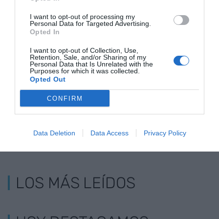
I want to opt-out of processing my
Personal Data for Targeted Advertising.
Opted In
Paack,
Cabify anuncia su nuevo
I want to opt-out of Collection, Use,
Retention, Sale, and/or Sharing of my
emprendedores en
servicio de paquetería en
Personal Data that Is Unrelated with the
Purposes for which it was collected.
Dubai
Barcelona
Opted Out
CONFIRM
Data Deletion
Data Access
Privacy Policy
LOS MÁS LEÍDOS