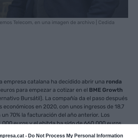
lemos Telecom, en una imagen de archivo | Cedida
La empresa catalana ha decidido abrir una
ronda
 euros para empezar a cotizar en el
BME Growth
rnativo Bursátil). La compañía da el paso después
os económicos en 2020, con unos ingresos de 18,7
 un 70% la facturación del año anterior. Los
1.000 euros y el ebitda ha sido de 660.000 euros.
presa.cat -
Do Not Process My Personal Information