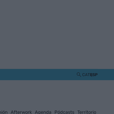
CAT
ESP
nión
Afterwork
Agenda
Pódcasts
Territorio