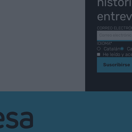
histor
entrev
CORREO ELECTRÓ
IDIOMA*
Catalán
Ca
He leído y ac
Suscribirse