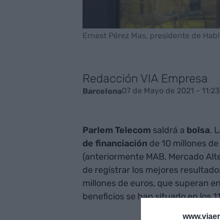
Ernest Pérez Mas, presidente de Hab
Redacción VIA Empresa
07 de Mayo de 2021 - 11:23
Barcelona
Parlem Telecom
saldrá a
bolsa
. 
de financiación
de 10 millones de
(anteriormente MAB, Mercado Alte
de registrar los mejores resultad
millones de euros, que superan en
beneficios se han situado en los 1
www.viaem