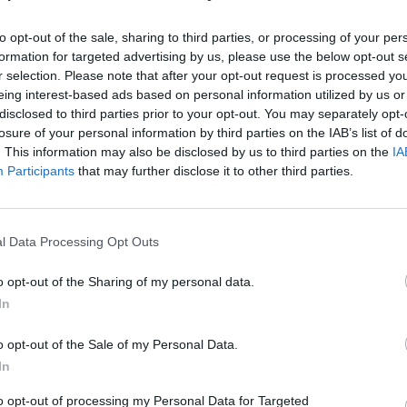
la empresa presidida por
Ernest Pérez-Mas
tiene
ste año. Durante el primer trimestre, la
to opt-out of the sale, sharing to third parties, or processing of your per
formation for targeted advertising by us, please use the below opt-out s
nes de euros, una cifra que supera la del año
r selection. Please note that after your opt-out request is processed y
el número de líneas móvil ha subido de 36.300 a
eing interest-based ads based on personal information utilized by us or
fija -ya sea fibra o ADSL- ha pasado de 16.600
disclosed to third parties prior to your opt-out. You may separately opt-
losure of your personal information by third parties on the IAB’s list of
. This information may also be disclosed by us to third parties on the
IA
Participants
that may further disclose it to other third parties.
convertible por valor de tres millones de euros,
iene previsto invertir un millón de euros
 próximo año. La estrategia pasa por la
l Data Processing Opt Outs
s físicas en Catalunya de tres tipos:
o opt-out of the Sharing of my personal data.
ales de provincia, franquicias en las capitales de
In
s pequeños. De momento, la operadora tiene tres
adalona, una en Lleida y una en Reus.
o opt-out of the Sale of my Personal Data.
In
rar empresas de telecomunicaciones locales para
to opt-out of processing my Personal Data for Targeted