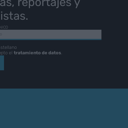
ias, reportajes y
istas.
NICO
stellano
epto el
tratamiento de datos
.