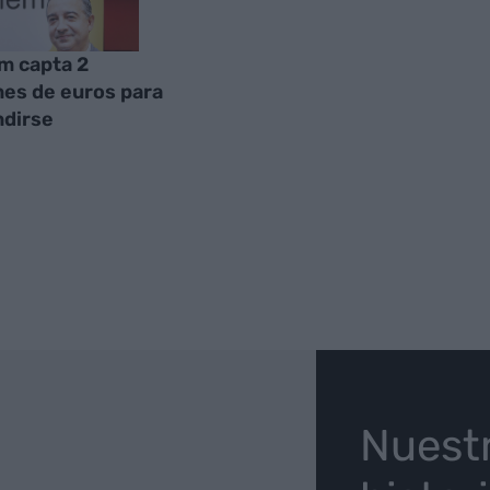
m capta 2
nes de euros para
dirse
O
Nuest