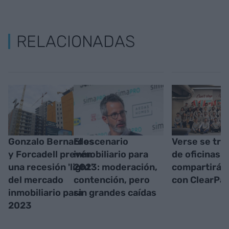
RELACIONADAS
Gonzalo Bernardos
El escenario
Verse se tra
y Forcadell prevén
inmobiliario para
de oficinas y
una recesión 'light'
2023: moderación,
compartirá 
del mercado
contención, pero
con ClearPa
inmobiliario para
sin grandes caídas
2023