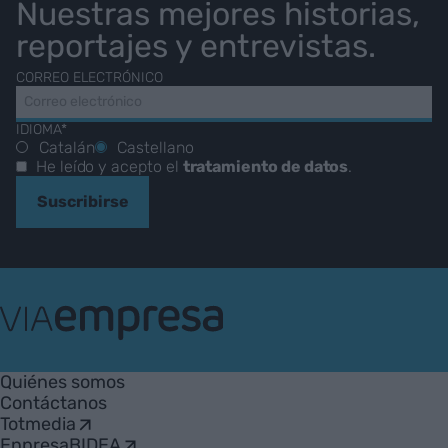
Nuestras mejores historias,
reportajes y entrevistas.
CORREO ELECTRÓNICO
IDIOMA*
Catalán
Castellano
He leído y acepto el
tratamiento de datos
.
Suscribirse
VIA
Empresa
Quiénes somos
Contáctanos
Totmedia
EnpresaBIDEA