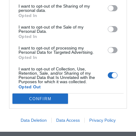
I want to opt-out of the Sharing of my
perimetrales y todo ello rodeado de más de 3 km
personal data.
lineales de zonas verdes.
Opted In
I want to opt-out of the Sale of my
Personal Data.
El precio en esta zona de la capital catalana es de
Opted In
30 euros el metro cuadrado para los edificios y
I want to opt-out of processing my
espacios con estas características.
Personal Data for Targeted Advertising.
Opted In
I want to opt-out of Collection, Use,
Añadir
VIA Empresa
como fuente preferida
Retention, Sale, and/or Sharing of my
de Google de forma gratuita
Personal Data that Is Unrelated with the
Purposes for which it was collected.
Mantente informado con las últimas noticias de
Opted Out
actualidad
ACTIVAR AHORA
CONFIRM
Data Deletion
Data Access
Privacy Policy