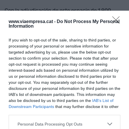
Con la adjudicación de este espacio de 1.900
metros cuadrados, la ocupación del edificio D
www.viaempresa.cat -
Do Not Process My Personal
Garden 662 prácticamente está ya al 100 %. Solo
Information
resta disponible un módulo de 560 metros
If you wish to opt-out of the sale, sharing to third parties, or
cuadrados.
processing of your personal or sensitive information for
targeted advertising by us, please use the below opt-out
Un edificio a la última
section to confirm your selection. Please note that after your
opt-out request is processed you may continue seeing
interest-based ads based on personal information utilized by
Después de adquirir la propiedad del edificio,
us or personal information disclosed to third parties prior to
Blackstone se ha encargado de remodelarlo y
your opt-out. You may separately opt-out of the further
disclosure of your personal information by third parties on the
adaptarlo a las necesidades y tiempos actuales. El
IAB’s list of downstream participants. This information may
D Garden 662 es un edificio de oficinas exclusivo
also be disclosed by us to third parties on the
IAB’s List of
con certificaciones LEED Gold y WELL y cuenta
Downstream Participants
that may further disclose it to other
con un espectacular vestíbulo de entrada con
third parties.
working lounge
, cafetería, parking de bicis y
Personal Data Processing Opt Outs
patinetes, espacios de oficinas con terrazas