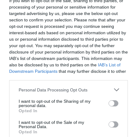
Catalunya se concentrarían
If you wish to opt-out of the sale, sharing to third parties, or
processing of your personal or sensitive information for
entre CaixaBank y la nueva
targeted advertising by us, please use the below opt-out
section to confirm your selection. Please note that after your
entidad resultante de la
opt-out request is processed you may continue seeing
interest-based ads based on personal information utilized by
operación
us or personal information disclosed to third parties prior to
your opt-out. You may separately opt-out of the further
disclosure of your personal information by third parties on the
Por otro lado, el escrito de Pimec también
IAB’s list of downstream participants. This information may
recuerda a Competencia que la OPA concentraría
also be disclosed by us to third parties on the
IAB’s List of
el 73,7% de las oficinas bancarias en Catalunya en
Downstream Participants
that may further disclose it to other
third parties.
dos entidades:
CaixaBank
y la nueva entidad
resultante de la operación. Un hecho que podría
Personal Data Processing Opt Outs
ser determinante en el informe final sobre el
I want to opt-out of the Sharing of my
entorno competitivo de la CNMC.
personal data.
Opted In
I want to opt-out of the Sale of my
Añadir
VIA Empresa
como fuente preferida
Personal Data.
de Google de forma gratuita
Opted In
Mantente informado con las últimas noticias de