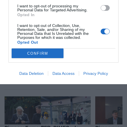
actualidad
I want to opt-out of processing my
ACTIVAR AHORA
Personal Data for Targeted Advertising.
Opted In
I want to opt-out of Collection, Use,
Retention, Sale, and/or Sharing of my
Personal Data that Is Unrelated with the
Purposes for which it was collected.
Opted Out
CONFIRM
RELACIONADAS
Data Deletion
Data Access
Privacy Policy