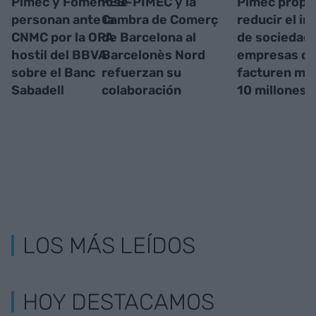
Pimec y Foment se
FEB-PIMEC y la
Pimec propo
personan ante la
Cambra de Comerç
reducir el i
CNMC por la OPA
de Barcelona al
de sociedad
hostil del BBVA
Barcelonès Nord
empresas q
sobre el Banc
refuerzan su
facturen me
Sabadell
colaboración
10 millones
LOS MÁS LEÍDOS
HOY DESTACAMOS