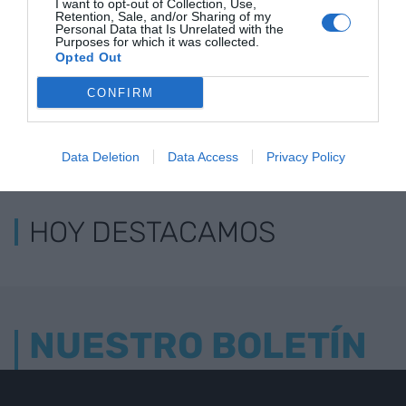
I want to opt-out of Collection, Use,
Retention, Sale, and/or Sharing of my
Personal Data that Is Unrelated with the
Purposes for which it was collected.
Opted Out
CONFIRM
LOS MÁS LEÍDOS
Data Deletion
Data Access
Privacy Policy
HOY DESTACAMOS
NUESTRO BOLETÍN