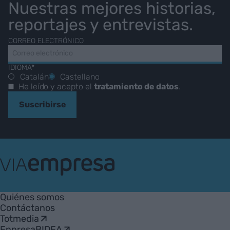
Nuestras mejores historias,
reportajes y entrevistas.
CORREO ELECTRÓNICO
IDIOMA*
Catalán
Castellano
He leído y acepto el
tratamiento de datos
.
Suscribirse
VIA
Empresa
Quiénes somos
Contáctanos
Totmedia
EnpresaBIDEA