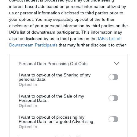
opt-out request is processed you may continue seeing
interest-based ads based on personal information utilized by
us or personal information disclosed to third parties prior to
your opt-out. You may separately opt-out of the further
RELACIONADAS
disclosure of your personal information by third parties on the
IAB’s list of downstream participants. This information may
also be disclosed by us to third parties on the
IAB’s List of
Downstream Participants
that may further disclose it to other
third parties.
Personal Data Processing Opt Outs
I want to opt-out of the Sharing of my
personal data.
La nueva vida
El Govern presta 2,4 millones a
Opted In
"post-Nissan": del
Ebro para "la
I want to opt-out of the Sale of my
adiós a 2.500
reindustrialización" de la planta
Personal Data.
Opted In
trabajadores a los
de la antigua Nissan
nuevos modelos de
I want to opt-out of processing my
Personal Data for Targeted Advertising.
Ebro
Opted In