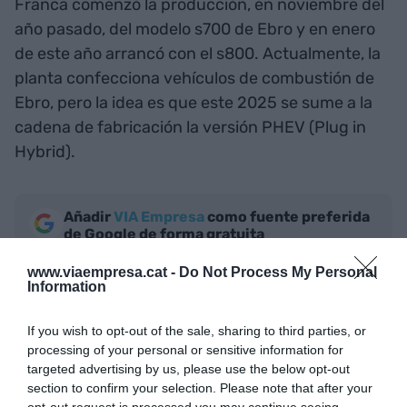
Franca comenzó la producción, en noviembre del
año pasado, del modelo s700 de Ebro y en enero
de este año arrancó con el s800. Actualmente, la
planta confecciona vehículos de combustión de
Ebro, pero la idea es que este 2025 se sume a la
cadena de fabricación la versión PHEV (Plug in
Hybrid).
Añadir
VIA Empresa
como fuente preferida
de Google de forma gratuita
Mantente informado con las últimas noticias de
actualidad
www.viaempresa.cat -
Do Not Process My Personal
ACTIVAR AHORA
Information
If you wish to opt-out of the sale, sharing to third parties, or
processing of your personal or sensitive information for
targeted advertising by us, please use the below opt-out
section to confirm your selection. Please note that after your