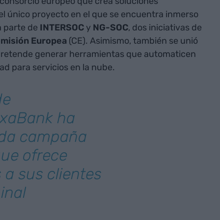
 consorcio europeo que crea soluciones
s el único proyecto en el que se encuentra inmerso
a parte de
INTERSOC
y
NG-SOC
, dos iniciativas de
misión Europea
(CE). Asimismo, también se unió
pretende generar herramientas que automaticen
ad para servicios en la nube.
de
ixaBank ha
tida campaña
que ofrece
 a sus clientes
inal