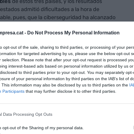
bles
de estos tres países, y los resultados
estados admitió dificultades a la hora de
egable, pues, que la ciberseguridad ha alcanzado
presa.cat -
Do Not Process My Personal Information
to opt-out of the sale, sharing to third parties, or processing of your per
formation for targeted advertising by us, please use the below opt-out s
é el 'renting' es la opción para empresas
r selection. Please note that after your opt-out request is processed y
can tecnología y movilidad a buen precio?
eing interest-based ads based on personal information utilized by us or
disclosed to third parties prior to your opt-out. You may separately opt-
losure of your personal information by third parties on the IAB’s list of
. This information may also be disclosed by us to third parties on the
IA
Participants
that may further disclose it to other third parties.
 uno de los casos más típicos es el famoso mensaje
l Data Processing Opt Outs
nto inusual. La notificación viene acompañada de
 los estafadores solicitan los datos bancarios para
o opt-out of the Sharing of my personal data.