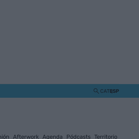
CAT
ESP
nión
Afterwork
Agenda
Pódcasts
Territorio