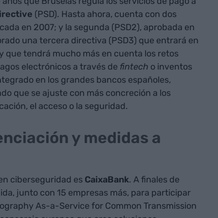
años que Bruselas regula los servicios de pago a
irective
(PSD). Hasta ahora, cuenta con dos
licada en 2007; y la segunda (PSD2), aprobada en
orado una tercera directiva (PSD3) que entrará en
 y que tendrá mucho más en cuenta los retos
pagos electrónicos a través de
fintech
o inventos
integrado en los grandes bancos españoles,
ado que se ajuste con más concreción a los
ación, el acceso o la seguridad.
enciación y medidas a
 en ciberseguridad es
CaixaBank
. A finales de
gida, junto con 15 empresas más, para participar
ography As-a-Service for Common Transmission