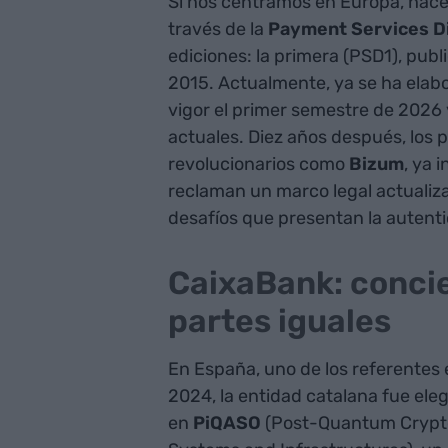
Si nos centramos en Europa, hace 
través de la
Payment Services D
ediciones: la primera (PSD1), pub
2015. Actualmente, ya se ha elab
vigor el primer semestre de 2026
actuales. Diez años después, los 
revolucionarios como
Bizum
, ya 
reclaman un marco legal actualiz
desafíos que presentan la autentic
CaixaBank: conci
partes iguales
En España, uno de los referentes
2024, la entidad catalana fue ele
en
PiQASO
(Post-Quantum Crypt