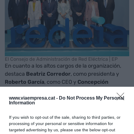
El Consejo de Administración de Red Eléctrica | EP
En cuanto a los altos cargos de la organización,
destaca
Beatriz Corredor
, como presidenta y
Roberto García
, como CEO y
Concepción
Sánchez
, como directora general de Operación y
Ángel Mahou
como director general de
www.viaempresa.cat -
Do Not Process My Personal
Information
Transporte.
If you wish to opt-out of the sale, sharing to third parties, or
processing of your personal or sensitive information for
SI QUIERES SABER MÁS
targeted advertising by us, please use the below opt-out