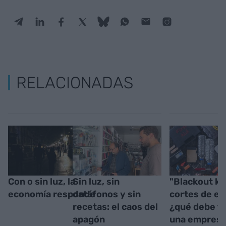
RELACIONADAS
Con o sin luz, la
Sin luz, sin
"Blackout ki
economía responde
datáfonos y sin
cortes de en
recetas: el caos del
¿qué debe t
apagón
una empresa