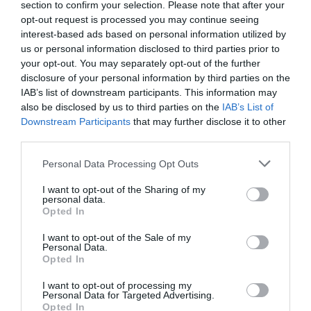
section to confirm your selection. Please note that after your
opt-out request is processed you may continue seeing
interest-based ads based on personal information utilized by
us or personal information disclosed to third parties prior to
your opt-out. You may separately opt-out of the further
disclosure of your personal information by third parties on the
IAB’s list of downstream participants. This information may
also be disclosed by us to third parties on the
IAB’s List of
Con o sin luz, la economía responde
Downstream Participants
that may further disclose it to other
third parties.
Personal Data Processing Opt Outs
En esta ocasión,
Beatriz Corredor Sierra
ejerce
I want to opt-out of the Sharing of my
como presidenta desde febrero de 2020, cargo
personal data.
para el cual fue reelegida en junio de 2024 por un
Opted In
período de cuatro años más. Es licenciada en
I want to opt-out of the Sale of my
Personal Data.
Derecho por la Universidad Autónoma de Madrid y
Opted In
registradora de la propiedad desde 1993. En el
ámbito político, fue ministra de Vivienda entre
I want to opt-out of processing my
Personal Data for Targeted Advertising.
2008 y 2010 durante el gobierno de
José Luis
Opted In