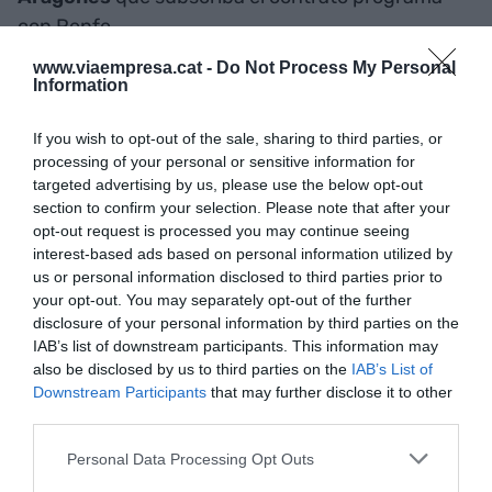
con Renfe.
www.viaempresa.cat -
Do Not Process My Personal
Information
Renfe espera incrementar los usuarios de
Cercanías un 50% a partir de 2030 gracias a la
If you wish to opt-out of the sale, sharing to third parties, or
mejora de la red a través de la renovación de los
processing of your personal or sensitive information for
convoyes y obras cómo la de la Sagrera.
targeted advertising by us, please use the below opt-out
section to confirm your selection. Please note that after your
opt-out request is processed you may continue seeing
interest-based ads based on personal information utilized by
Añadir
VIA Empresa
como fuente preferida
us or personal information disclosed to third parties prior to
de Google de forma gratuita
Mantente informado con las últimas noticias de
your opt-out. You may separately opt-out of the further
actualidad
disclosure of your personal information by third parties on the
ACTIVAR AHORA
IAB’s list of downstream participants. This information may
also be disclosed by us to third parties on the
IAB’s List of
Downstream Participants
that may further disclose it to other
third parties.
Personal Data Processing Opt Outs