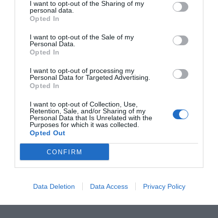
I want to opt-out of the Sharing of my
personal data.
Opted In
RELACIONADAS
I want to opt-out of the Sale of my
Personal Data.
Opted In
I want to opt-out of processing my
Personal Data for Targeted Advertising.
Opted In
I want to opt-out of Collection, Use,
Retention, Sale, and/or Sharing of my
Personal Data that Is Unrelated with the
Purposes for which it was collected.
Opted Out
Renfe invierte más
Renfe retira el
Renfe regist
de 5 MEUR en las
abono gratuito a las
Catalunya m
CONFIRM
estaciones de
personas que
678.000 abo
Cercanías
hacen un uso
gratuitos
irregular
Data Deletion
Data Access
Privacy Policy