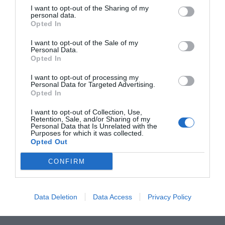
I want to opt-out of the Sharing of my
personal data.
Opted In
I want to opt-out of the Sale of my
Personal Data.
Opted In
RELACIONADAS
I want to opt-out of processing my
Personal Data for Targeted Advertising.
Opted In
I want to opt-out of Collection, Use,
Retention, Sale, and/or Sharing of my
Personal Data that Is Unrelated with the
Purposes for which it was collected.
Opted Out
CONFIRM
El choque de trenes
Seat mantiene las pérdidas pero
por Seat en
espera acabar el año en positivo
Catalunya
Data Deletion
Data Access
Privacy Policy