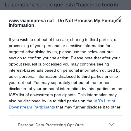
La compañía señaló que está "haciendo todo lo
posible" para cerrar el ejercicio actual con un
resultado operativo, a pesar de la falta de stock de
www.viaempresa.cat -
Do Not Process My Personal
Information
semiconductores, que está afectando al conjunto
de la industria automovilística. "Confiamos que los
If you wish to opt-out of the sale, sharing to third parties, or
modelos híbridos enchufables y los resultados de
processing of your personal or sensitive information for
la marca Cupra contribuirán positivamente a los
targeted advertising by us, please use the below opt-out
section to confirm your selection. Please note that after your
resultados del conjunto de 2021", afirmaron desde
opt-out request is processed you may continue seeing
la compañía catalana.
interest-based ads based on personal information utilized by
us or personal information disclosed to third parties prior to
your opt-out. You may separately opt-out of the further
Añadir
VIA Empresa
como fuente preferida
disclosure of your personal information by third parties on the
de Google de forma gratuita
IAB’s list of downstream participants. This information may
Mantente informado con las últimas noticias de
also be disclosed by us to third parties on the
IAB’s List of
actualidad
Downstream Participants
that may further disclose it to other
ACTIVAR AHORA
third parties.
Personal Data Processing Opt Outs