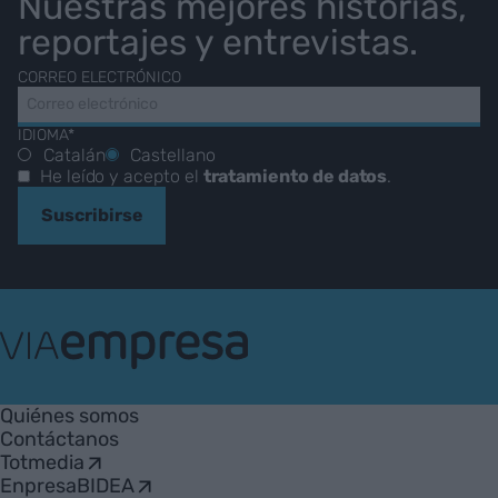
Nuestras mejores historias,
reportajes y entrevistas.
CORREO ELECTRÓNICO
IDIOMA*
Catalán
Castellano
He leído y acepto el
tratamiento de datos
.
Suscribirse
VIA
Empresa
Quiénes somos
Contáctanos
Totmedia
EnpresaBIDEA