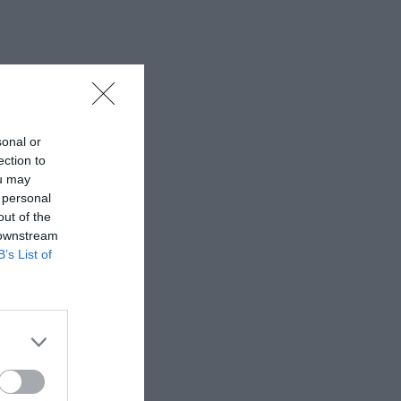
sonal or
ection to
ou may
 personal
out of the
 downstream
B’s List of