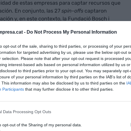
cidad de estas empresas para captar recursos que
dación. En conjunto, las 27
spin-offs
captaron
ación y, en este contexto, la Fundació Bosch i
empresas innovadoras basadas en resultados de
presa.cat -
Do Not Process My Personal Information
aluaron catorce nuevas iniciativas empresariales
sas en ámbitos estratégicos como la salud, la
to opt-out of the sale, sharing to third parties, or processing of your per
ectrónica y la movilidad avanzada.
formation for targeted advertising by us, please use the below opt-out s
r selection. Please note that after your opt-out request is processed y
eing interest-based ads based on personal information utilized by us or
disclosed to third parties prior to your opt-out. You may separately opt-
losure of your personal information by third parties on the IAB’s list of
ma de las ‘spin-offs’: ¿formarse en negocio o
. This information may also be disclosed by us to third parties on the
IA
al CEO fuera?
Participants
that may further disclose it to other third parties.
l Data Processing Opt Outs
o opt-out of the Sharing of my personal data.