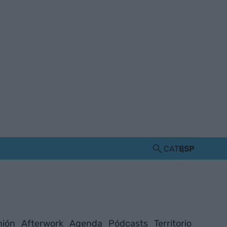
CAT
ESP
nión
Afterwork
Agenda
Pódcasts
Territorio