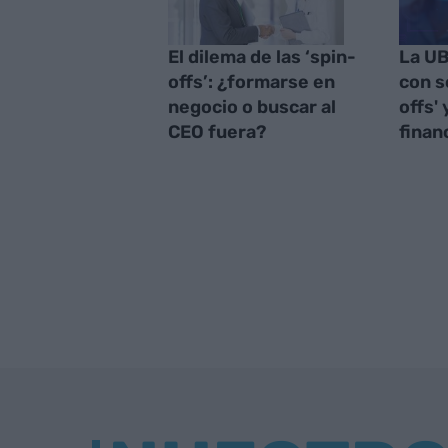
El dilema de las ‘spin-
La UB
offs’: ¿formarse en
con s
negocio o buscar al
offs'
CEO fuera?
finan