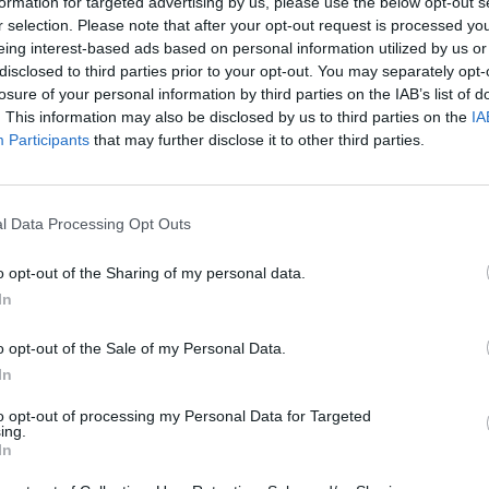
formation for targeted advertising by us, please use the below opt-out s
r selection. Please note that after your opt-out request is processed y
guros de ahorro alcanzaron los 79.091 millones,
eing interest-based ads based on personal information utilized by us or
nes, hasta los 47.415 millones, un 4% más. La base
disclosed to third parties prior to your opt-out. You may separately opt-
0.000 respecto al año pasado, un 4,5% más.
losure of your personal information by third parties on the IAB’s list of
. This information may also be disclosed by us to third parties on the
IA
Participants
that may further disclose it to other third parties.
ndicado que más de un millón de clientes llevaron
hecho que considera que “consolida una cultura de
“el compromiso de cada vez más personas con la
l Data Processing Opt Outs
iero”. El importe medio de las aportaciones aumentó
5,4%).
o opt-out of the Sharing of my personal data.
In
ía abonado prestaciones a 768.000 personas por
o opt-out of the Sale of my Personal Data.
, de los cuales ocho de cada diez beneficiarios
In
to opt-out of processing my Personal Data for Targeted
ing.
In
nte preferida de Google de