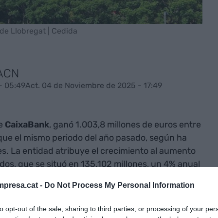
 de Llobregat | Cedida
 ACN
- 05:49
Act. 04 de Noviembre de 2025 - 17:49
de
CaixaBank
, ganó 1.003,8 millones de euros entre
que el mismo periodo del año pasado, según ha
s. La entidad atribuye el crecimiento al aumento
os, que se situó en 135.102 millones, un 4% anual
ve primeros meses del año resalta que los ingresos
presa.cat -
Do Not Process My Personal Information
al ejercicio anterior, hasta los 9.510,6 millones de
to opt-out of the sale, sharing to third parties, or processing of your per