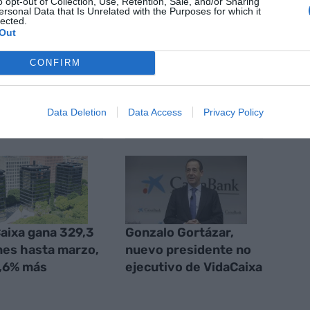
o opt-out of Collection, Use, Retention, Sale, and/or Sharing
ACTIVAR AHORA
ersonal Data that Is Unrelated with the Purposes for which it
oticias de actualidad
lected.
Out
CONFIRM
AS
Data Deletion
Data Access
Privacy Policy
aixa gana 329,3
Gonzalo Gortázar,
nes hasta marzo,
nuevo presidente no
,6% más
ejecutivo de VidaCaixa