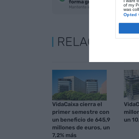
I want t
forma gratuita
of my P
Mantente informado con las últimas n
was col
Opted 
RELACIONAD
VidaCaixa cierra el
VidaC
primer semestre con
millo
un beneficio de 645,9
un 10
millones de euros, un
7,2% más