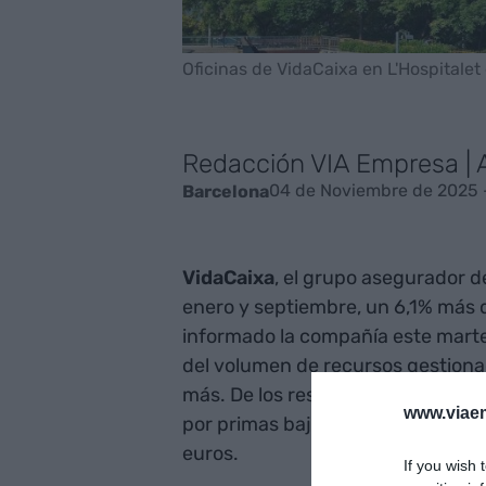
Oficinas de VidaCaixa en L'Hospitalet
Redacción VIA Empresa |
04 de Noviembre de 2025 
Barcelona
VidaCaixa
, el grupo asegurador 
enero y septiembre, un 6,1% más 
informado la compañía este marte
del volumen de recursos gestionad
más. De los resultados de los nue
www.viaem
por primas bajaron un 3% respecto 
euros.
If you wish 