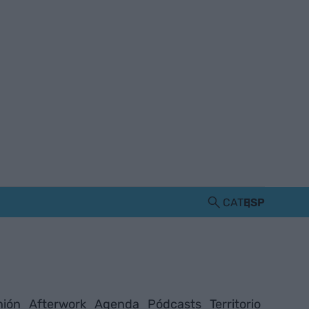
CAT
ESP
nión
Afterwork
Agenda
Pódcasts
Territorio