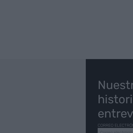
O
Nuest
histor
entrev
CORREO ELECTRÓ