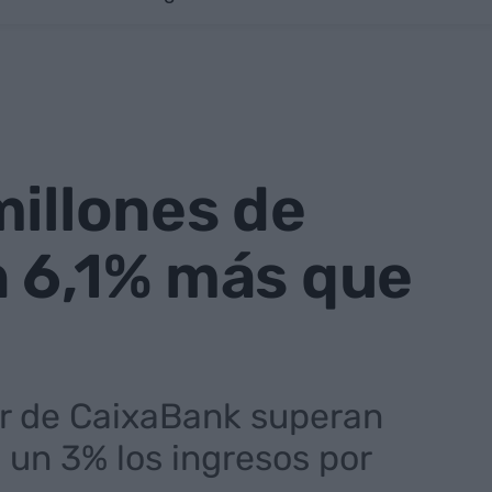
millones de
n 6,1% más que
or de CaixaBank superan
 un 3% los ingresos por