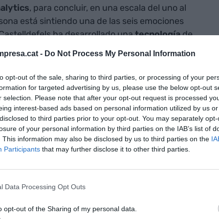
alytics
, para concluir, en una escala del uno al
rsona está sintiendo una de las seis emociones
Castelldefels ha desarrollado una
tecnología
de
nder en tiempo real esta información, y mucha más,
presa.cat -
Do Not Process My Personal Information
 las cámaras. Esta información es oro para los
nocer al consumidor y su experiencia de compra.
to opt-out of the sale, sharing to third parties, or processing of your per
pero 24x7 y a gran escala", explica
Alejandro
formation for targeted advertising by us, please use the below opt-out s
r selection. Please note that after your opt-out request is processed y
.
eing interest-based ads based on personal information utilized by us or
disclosed to third parties prior to your opt-out. You may separately opt-
ios en 2015. Es el fruto de una empresa anterior
losure of your personal information by third parties on the IAB’s list of
. This information may also be disclosed by us to third parties on the
IA
ue dirigían Murillo y
Ramon Espuga
, cofundador
Participants
that may further disclose it to other third parties.
 y que estaba especializada en investigar y
 inteligencia artificial. "Hemos pasado la barrera
 el termómetro que te indica si el proyecto
l Data Processing Opt Outs
ien siete años más tarde puede explicar con orgullo
s, su tecnología está funcionando en más de
o opt-out of the Sharing of my personal data.