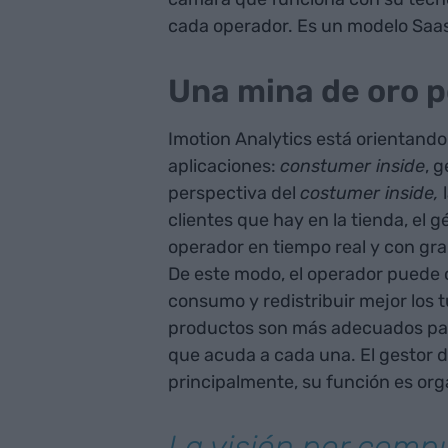
cada operador. Es un modelo Saas
Una mina de oro p
Imotion Analytics está orientando l
aplicaciones:
constumer inside
, 
perspectiva del
costumer inside,
l
clientes que hay en la tienda, el g
operador en tiempo real y con g
De este modo, el operador puede co
consumo y redistribuir mejor los tu
productos son más adecuados para 
que acuda a cada una. El gestor d
principalmente, su función es orga
La visión por comp