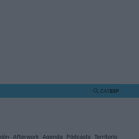
CAT
ESP
nión
Afterwork
Agenda
Pódcasts
Territorio