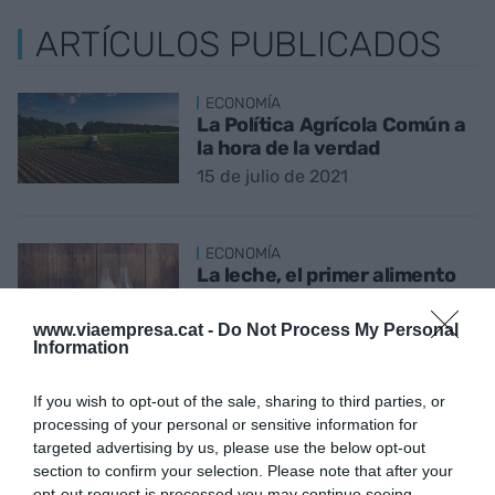
ARTÍCULOS PUBLICADOS
ECONOMÍA
La Política Agrícola Común a
la hora de la verdad
15 de julio de 2021
ECONOMÍA
La leche, el primer alimento
del mundo. ¿Y en Catalunya?
21 de junio de 2021
www.viaempresa.cat -
Do Not Process My Personal
Information
If you wish to opt-out of the sale, sharing to third parties, or
ECONOMÍA
processing of your personal or sensitive information for
La segunda revolución verde
targeted advertising by us, please use the below opt-out
12 de mayo de 2021
section to confirm your selection. Please note that after your
opt-out request is processed you may continue seeing