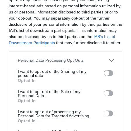
interest-based ads based on personal information utilized by
us or personal information disclosed to third parties prior to
your opt-out. You may separately opt-out of the further
ECONOMÍA
disclosure of your personal information by third parties on the
Medio ambiente desde la
IAB’s list of downstream participants. This information may
complejidad
also be disclosed by us to third parties on the
IAB’s List of
25 de marzo de 2021
Downstream Participants
that may further disclose it to other
third parties.
Personal Data Processing Opt Outs
ECONOMÍA
Transformar la
I want to opt-out of the Sharing of my
personal data.
agroalimentación y la
Opted In
bioeconomía catalanas
4 de febrero de 2021
I want to opt-out of the Sale of my
Personal Data.
Opted In
ECONOMÍA
I want to opt-out of processing my
Personal Data for Targeted Advertising.
Carne de laboratorio en
Opted In
tiendas y el precio del agua
en los mercados de futuros.