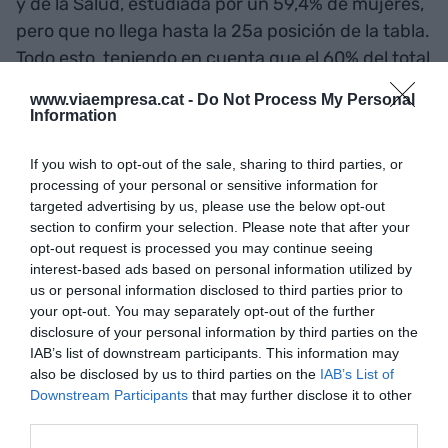
y de la Salud, estudiada por un 59,4% de mujeres,
pero que no llega hasta la 25a posición de la tabla.
Todo esto, teniendo en cuenta que el 60% del total
de graduados que contempla el estudio son
www.viaempresa.cat -
Do Not Process My Personal
mujeres.
Information
If you wish to opt-out of the sale, sharing to third parties, or
processing of your personal or sensitive information for
targeted advertising by us, please use the below opt-out
section to confirm your selection. Please note that after your
opt-out request is processed you may continue seeing
interest-based ads based on personal information utilized by
us or personal information disclosed to third parties prior to
Los grados universitarios con más mujeres
your opt-out. You may separately opt-out of the further
disclosure of your personal information by third parties on the
Fuente: Ministerio de Ciencia, Innovación y
IAB’s list of downstream participants. This information may
Universidades / BBVA
also be disclosed by us to third parties on the
IAB’s List of
Con todo ello, destaca el informe, se observa que
Downstream Participants
that may further disclose it to other
las probabilidades de inserción laboral de las
third parties.
diferentes titulaciones no tiene ningún tipo de