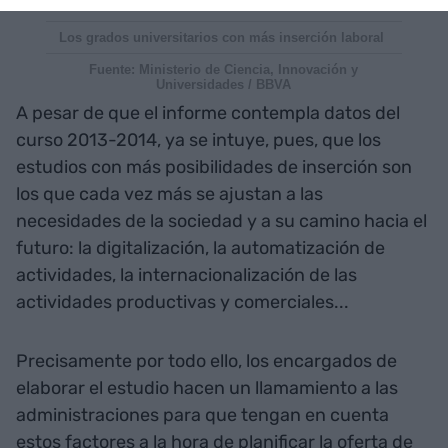
Los grados universitarios con más inserción laboral
Fuente: Ministerio de Ciencia, Innovación y
Universidades / BBVA
A pesar de que el informe contempla datos del
curso 2013-2014, ya se intuye, pues, que los
estudios con más posibilidades de inserción son
los que cada vez más se ajustan a las
necesidades de la sociedad y a su camino hacia el
futuro: la digitalización, la automatización de
actividades, la internacionalización de las
actividades productivas y comerciales...
Precisamente por todo ello, los encargados de
elaborar el estudio hacen un llamamiento a las
administraciones para que tengan en cuenta
estos factores a la hora de planificar la oferta de