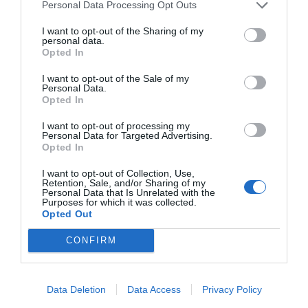
Personal Data Processing Opt Outs
relación con la cifra de graduados, sino que esto
responde a un desajuste entre la oferta formativa
I want to opt-out of the Sharing of my
personal data.
y la ocupación. De hecho, los primeros 20 grados
Opted In
de la tabla siguiente atraen a un volumen de
I want to opt-out of the Sale of my
estudiantes "más que proporcional", pero a
Personal Data.
Opted In
medida que avanzan las posiciones del ranking, se
puede ver que esta relación positiva se diluye y
I want to opt-out of processing my
Personal Data for Targeted Advertising.
hay estudios con muchos estudiantes y poca
Opted In
inserción laboral. Por ejemplo, la carrera de
I want to opt-out of Collection, Use,
Periodismo cuenta con 3.631 graduados y sólo un
Retention, Sale, and/or Sharing of my
Personal Data that Is Unrelated with the
69,1% de afiliación.
Purposes for which it was collected.
Opted Out
CONFIRM
Data Deletion
Data Access
Privacy Policy