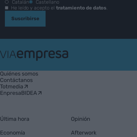
Catalán
Castellano
He leído y acepto el
tratamiento de datos
.
Suscribirse
VIA
Empresa
Quiénes somos
Contáctanos
Totmedia
EnpresaBIDEA
Última hora
Opinión
Economía
Afterwork