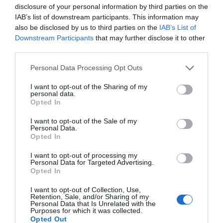
disclosure of your personal information by third parties on the
negocio".
IAB’s list of downstream participants. This information may
also be disclosed by us to third parties on the
IAB’s List of
Downstream Participants
that may further disclose it to other
Añadir
VIA Empresa
como fuente preferida
third parties.
de Google de forma gratuita
Mantente informado con las últimas noticias de
Personal Data Processing Opt Outs
actualidad
ACTIVAR AHORA
I want to opt-out of the Sharing of my
personal data.
Opted In
I want to opt-out of the Sale of my
Personal Data.
Opted In
I want to opt-out of processing my
Personal Data for Targeted Advertising.
Opted In
RELACIONADAS
I want to opt-out of Collection, Use,
Retention, Sale, and/or Sharing of my
Personal Data that Is Unrelated with the
Purposes for which it was collected.
Opted Out