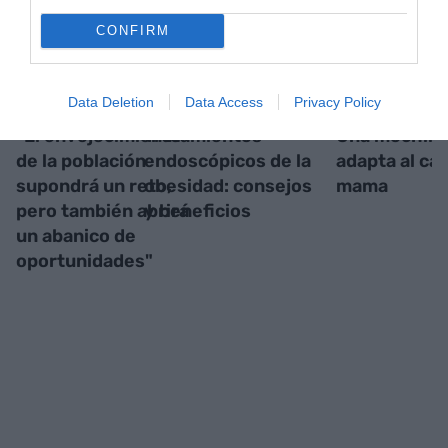
CONFIRM
Data Deletion
Data Access
Privacy Policy
"El envejecimiento
Tratamientos
Una mochila
de la población
endoscópicos de la
adapta al cá
supondrá un reto,
obesidad: consejos
mama
pero también abrirá
y beneficios
un abanico de
oportunidades"