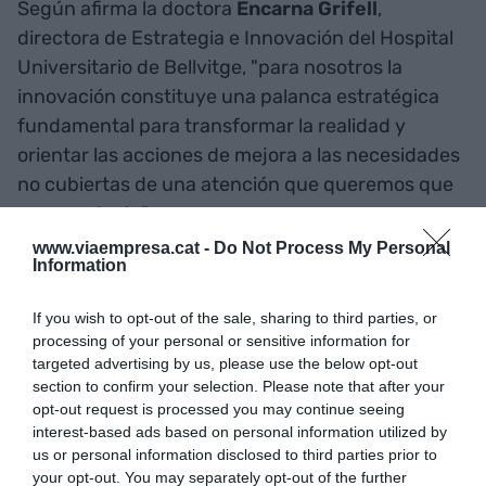
Según afirma la doctora
Encarna Grifell
,
directora de Estrategia e Innovación del Hospital
Universitario de Bellvitge, "para nosotros la
innovación constituye una palanca estratégica
fundamental para transformar la realidad y
orientar las acciones de mejora a las necesidades
no cubiertas de una atención que queremos que
sea excelente".
www.viaempresa.cat -
Do Not Process My Personal
Information
En esta línea añade que "estamos muy contentos
de recibir en el Hospital de Bellvitge el equipo de
If you wish to opt-out of the sale, sharing to third parties, or
profesionales del programa d·HEALTH Barcelona
processing of your personal or sensitive information for
y de trabajar conjuntamente con ellos para
targeted advertising by us, please use the below opt-out
section to confirm your selection. Please note that after your
intentar resolver problemas asistenciales y de
opt-out request is processed you may continue seeing
mejorar la experiencia del paciente con
interest-based ads based on personal information utilized by
soluciones innovadoras y que, a la vez, les aporte
us or personal information disclosed to third parties prior to
your opt-out. You may separately opt-out of the further
una oportunidad de llevar a cabo un proyecto de