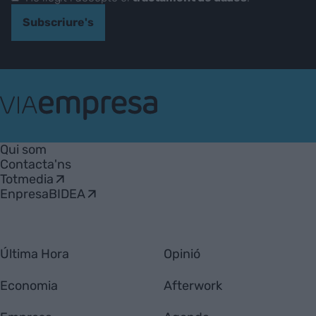
Subscriure's
VIA
Empresa
Qui som
Contacta'ns
Totmedia
EnpresaBIDEA
Última Hora
Opinió
Economia
Afterwork