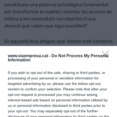
constitueix una palanca estratègica fonamental
per transformar la realitat i orientar les accions de
millora a les necessitats no cobertes d’una
atenció que volem que sigui excel·lent".
En aquesta línia afegeix que “estem molt contents
de rebre a l’Hospital de Bellvitge l’equip de
professionals del programa d·HEALTH Barcelona i
www.viaempresa.cat -
Do Not Process My Personal
Information
de treballar conjuntament amb ells per tal
d’intentar resoldre problemes assistencials i de
If you wish to opt-out of the sale, sharing to third parties, or
millorar l’experiència del pacient amb solucions
processing of your personal or sensitive information for
innovadores i que, alhora, els aporti una
targeted advertising by us, please use the below opt-out
section to confirm your selection. Please note that after your
oportunitat de portar a terme un projecte de
opt-out request is processed you may continue seeing
negoci”.
interest-based ads based on personal information utilized by
us or personal information disclosed to third parties prior to
your opt-out. You may separately opt-out of the further
Afegir
VIA Empresa
com a font preferida de
disclosure of your personal information by third parties on the