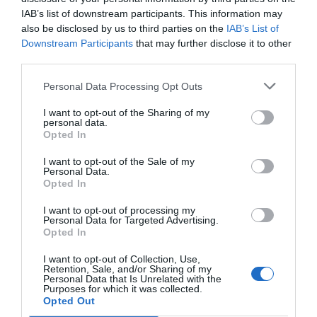
Google de forma gratuïta
IAB’s list of downstream participants. This information may
Estigues informat amb les últimes notícies d'actualitat
also be disclosed by us to third parties on the
IAB’s List of
ACTIVAR ARA
Downstream Participants
that may further disclose it to other
third parties.
Personal Data Processing Opt Outs
I want to opt-out of the Sharing of my
personal data.
Opted In
I want to opt-out of the Sale of my
Personal Data.
Opted In
RELACIONADES
I want to opt-out of processing my
Personal Data for Targeted Advertising.
Opted In
I want to opt-out of Collection, Use,
Retention, Sale, and/or Sharing of my
Personal Data that Is Unrelated with the
Purposes for which it was collected.
Opted Out