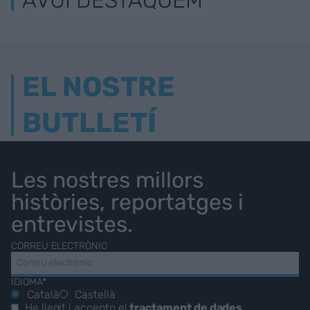
EL NOSTRE
BUTLLETÍ
Les nostres millors
històries, reportatges i
entrevistes.
CORREU ELECTRÒNIC
IDIOMA*
Català
Castellà
He llegit i accepto el
tractament de dades
.