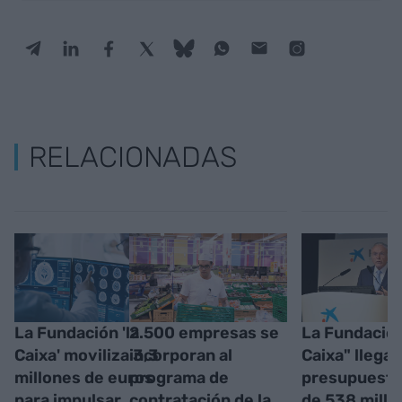
RELACIONADAS
La Fundación 'la
2.500 empresas se
La Fundación
Caixa' moviliza 3,3
incorporan al
Caixa" llega a
millones de euros
programa de
presupuesto
para impulsar
contratación de la
de 538 millo