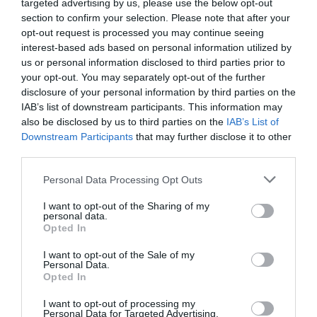
targeted advertising by us, please use the below opt-out
de la ciudad "como capital científica de España y
section to confirm your selection. Please note that after your
opt-out request is processed you may continue seeing
Europa". Bajo el criterio del Ayuntamiento, el
interest-based ads based on personal information utilized by
reconocimiento internacional también llega por
us or personal information disclosed to third parties prior to
otras iniciativas similares cómo
la Ciutadella del
your opt-out. You may separately opt-out of the further
Coneixement
.
disclosure of your personal information by third parties on the
IAB’s list of downstream participants. This information may
also be disclosed by us to third parties on the
IAB’s List of
El presupuesto de la Fundación "la Caixa" llegará
Downstream Participants
that may further disclose it to other
a los 538 millones de euros en el 2023. Se trata
third parties.
del presupuesto recurrente más grande en la
Personal Data Processing Opt Outs
historia de la entidad, que suma más de una
I want to opt-out of the Sharing of my
década destinando una inversión superior a los
personal data.
500 millones de euros al desarrollo de iniciativas
Opted In
sociales, científicas, educativas y culturales. En
I want to opt-out of the Sale of my
Personal Data.
2022, el presupuesto fue de 515 millones de
Opted In
euros, por lo cual la dotación para el presente
I want to opt-out of processing my
ejercicio se incrementa en 23 millones de euros.
Personal Data for Targeted Advertising.