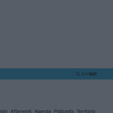
CAT
ESP
nión
Afterwork
Agenda
Pódcasts
Territorio