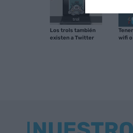
Los trols también
Tenem
existen a Twitter
wifi 
NUESTR