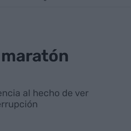
n maratón
encia al hecho de ver
errupción