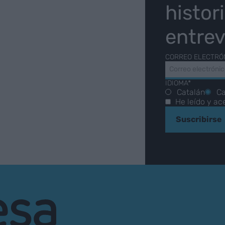
histor
entrev
CORREO ELECTRÓ
IDIOMA*
Catalán
Ca
He leído y ac
Suscribirse