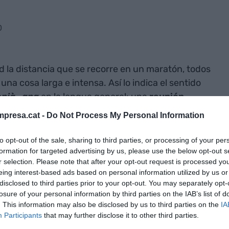
0
la distancia que se recorre en un maratón, todos
a cosa larga e intensa. Así lo indica el sentido
nià -ana
en la lengua general: una
reunión
e acaba nunca, un
esfuerzo maratonià
es el que
presa.cat -
Do Not Process My Personal Information
tros mismos, y cuando decimos que hemos tenido
emos decir que no hemos parado de hacer cosas,
to opt-out of the sale, sharing to third parties, or processing of your per
formation for targeted advertising by us, please use the below opt-out s
r selection. Please note that after your opt-out request is processed y
eing interest-based ads based on personal information utilized by us or
én un
maratón de series
cuando miramos
disclosed to third parties prior to your opt-out. You may separately opt-
losure of your personal information by third parties on the IAB’s list of
interrupción de una determinada serie de
. This information may also be disclosed by us to third parties on the
IA
scarxofats al sofá.
Participants
that may further disclose it to other third parties.