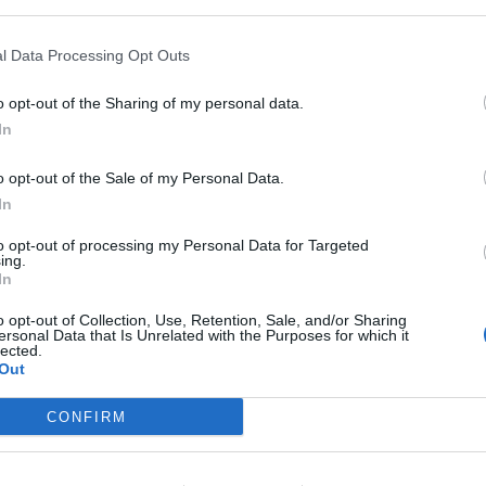
catalán para el inglés
binge-watching
o binge-
decir 'afartament de mirar'. Los equivalentes en
l Data Processing Opt Outs
iosos y van en la misma línea:
atracón de serías
,
o opt-out of the Sharing of my personal data.
suel
,
visionnage boulimique
y visionnement
en
In
o opt-out of the Sale of my Personal Data.
In
nte preferida de Google de
ACTIVAR AHORA
to opt-out of processing my Personal Data for Targeted
oticias de actualidad
ing.
In
o opt-out of Collection, Use, Retention, Sale, and/or Sharing
ersonal Data that Is Unrelated with the Purposes for which it
lected.
AS
Out
CONFIRM