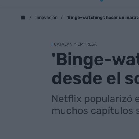
'Binge-watching': hacer un marat
Innovación
CATALÁN Y EMPRESA
'Binge-wa
desde el s
Netflix popularizó 
muchos capítulos s