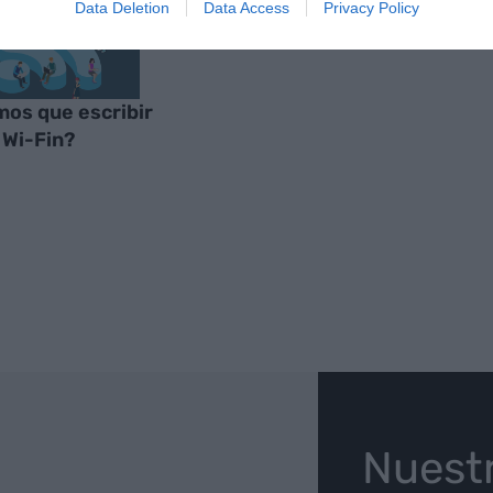
Data Deletion
Data Access
Privacy Policy
os que escribir
o Wi-Fin?
O
Nuest