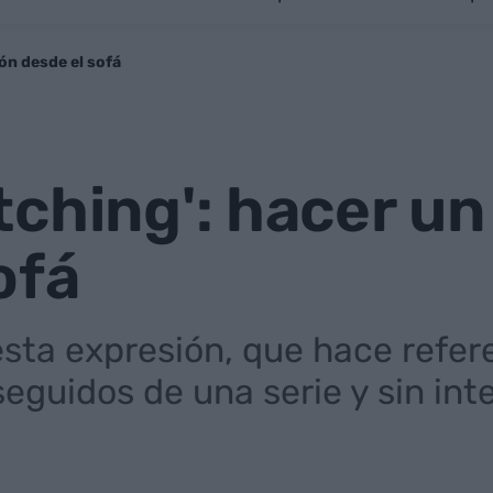
ón desde el sofá
tching': hacer u
ofá
esta expresión, que hace refer
eguidos de una serie y sin int