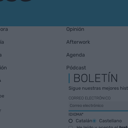
hora
Opinión
ía
Afterwork
a
Agenda
ión
Pódcast
A
BOLETÍN
Sigue nuestras mejores histo
be
CORREO ELECTRÓNICO
r
IDIOMA*
Catalán
Castellano
He leído y acepto el
tra