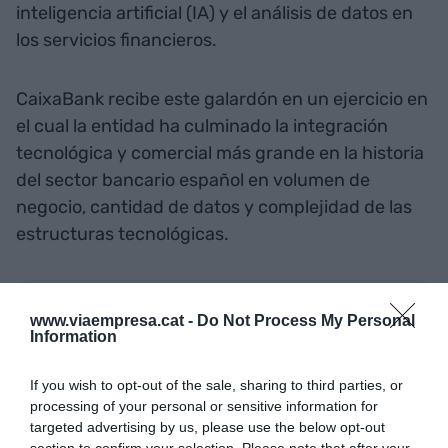
inteligencia artificial (IA) y el análisis de datos en
los servicios financieros.
CaixaBank recibe este galardón en un ejercicio en
el cual la entidad ha culminado la integración
tecnológica y comercial más grande en la historia
del sector bancario español en volumen de
negocio, cantidad de datos y complejidad de las
estructuras tecnológicas.
Añadir
VIA Empresa
como fuente preferida
www.viaempresa.cat -
Do Not Process My Personal
de Google de forma gratuita
Information
Mantente informado con las últimas noticias de
actualidad
ACTIVAR AHORA
If you wish to opt-out of the sale, sharing to third parties, or
processing of your personal or sensitive information for
targeted advertising by us, please use the below opt-out