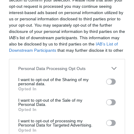
section to confirm your selection. Please note that after your
opt-out request is processed you may continue seeing
interest-based ads based on personal information utilized by
us or personal information disclosed to third parties prior to
your opt-out. You may separately opt-out of the further
disclosure of your personal information by third parties on the
IAB’s list of downstream participants. This information may
RELACIONADAS
also be disclosed by us to third parties on the
IAB’s List of
Downstream Participants
that may further disclose it to other
third parties.
Personal Data Processing Opt Outs
I want to opt-out of the Sharing of my
personal data.
Opted In
I want to opt-out of the Sale of my
CaixaBank lanza un
CaixaBank presenta
CaixaBank,
Personal Data.
Opted In
ecosistema de
la primera tarjeta
Telefónica y 
innovación Agro en
en braille
pioneros de
I want to opt-out of processing my
Personal Data for Targeted Advertising.
el Estado a través
digital
Opted In
de AgroBank