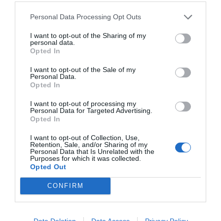
de Google de forma gratuita
Mantente informado con las últimas noticias de
Personal Data Processing Opt Outs
actualidad
ACTIVAR AHORA
I want to opt-out of the Sharing of my
personal data.
Opted In
I want to opt-out of the Sale of my
Personal Data.
Opted In
I want to opt-out of processing my
Personal Data for Targeted Advertising.
Opted In
RELACIONADAS
I want to opt-out of Collection, Use,
Retention, Sale, and/or Sharing of my
Personal Data that Is Unrelated with the
Purposes for which it was collected.
Opted Out
CONFIRM
Data Deletion
Data Access
Privacy Policy