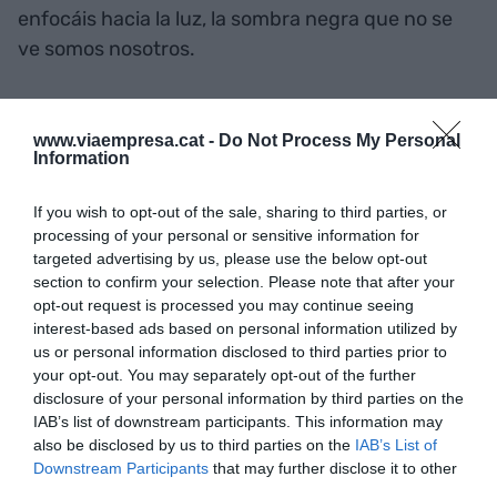
enfocáis hacia la luz, la sombra negra que no se
ve somos nosotros.
18 horas. Hemos jugado, hemos leído. Hemos
visto alguna película a medias. De animación, por
www.viaempresa.cat -
Do Not Process My Personal
Information
supuesto. Y seguimos. Preguntando. Recibiendo.
Consumiendo. Antes de cenar, habremos
If you wish to opt-out of the sale, sharing to third parties, or
contestado a muchos correos y en aquella mirada
processing of your personal or sensitive information for
robada al buzón del móvil, el niño se habrá pegado
targeted advertising by us, please use the below opt-out
section to confirm your selection. Please note that after your
algún golpe. Está aprendiendo a andar. Como
opt-out request is processed you may continue seeing
nosotros. Que estamos poniéndonos de pie entre
interest-based ads based on personal information utilized by
todo este lodazal.
us or personal information disclosed to third parties prior to
your opt-out. You may separately opt-out of the further
disclosure of your personal information by third parties on the
Buenos días, de nuevo.
IAB’s list of downstream participants. This information may
also be disclosed by us to third parties on the
IAB’s List of
Downstream Participants
that may further disclose it to other
Añadir
VIA Empresa
como fuente preferida
third parties.