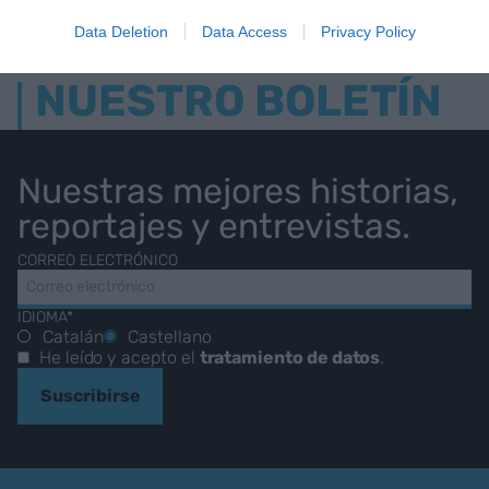
Data Deletion
Data Access
Privacy Policy
NUESTRO BOLETÍN
Nuestras mejores historias,
reportajes y entrevistas.
CORREO ELECTRÓNICO
IDIOMA*
Catalán
Castellano
He leído y acepto el
tratamiento de datos
.
Suscribirse