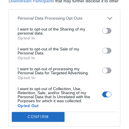
Downstream Participants
that may further disclose it to other
Añadir
VIA Empresa
como fuente preferida
third parties.
de Google de forma gratuita
Mantente informado con las últimas noticias de
Personal Data Processing Opt Outs
actualidad
ACTIVAR AHORA
I want to opt-out of the Sharing of my
personal data.
Opted In
I want to opt-out of the Sale of my
Personal Data.
Opted In
I want to opt-out of processing my
Personal Data for Targeted Advertising.
Opted In
I want to opt-out of Collection, Use,
Retention, Sale, and/or Sharing of my
LOS MÁS LEÍDOS
Personal Data that Is Unrelated with the
Purposes for which it was collected.
Opted Out
HOY DESTACAMOS
CONFIRM