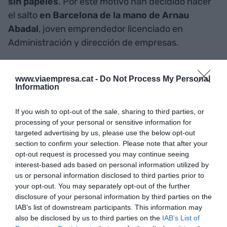
sin papeles
. Por este motivo han decidido hacer
el salto
en Barcelona de la mano de Arnau
Abadal
, joven emprendedor licenciado en
Administración y dirección de empresas.
La tecnología de MoreApp permite ahorrar en
www.viaempresa.cat -
Do Not Process My Personal
papel, dinero y tiempo, y por lo tanto, da la
Information
oportunidad a las empresas de
incorporar en sus
valores corporativos conceptos como la
If you wish to opt-out of the sale, sharing to third parties, or
processing of your personal or sensitive information for
sostenibilidad
. Los formularios digitales son
targeted advertising by us, please use the below opt-out
mucho más inteligentes que los formularios de
section to confirm your selection. Please note that after your
papel. De este modo,
se elimina el riesgo de
opt-out request is processed you may continue seeing
pérdida de documentos
, de formularios
interest-based ads based on personal information utilized by
us or personal information disclosed to third parties prior to
incomplerts o erróneos, de costes de impresión y
your opt-out. You may separately opt-out of the further
compra de papel y se gana eficiencia en los
disclosure of your personal information by third parties on the
procesos empresariales.
IAB’s list of downstream participants. This information may
also be disclosed by us to third parties on the
IAB’s List of