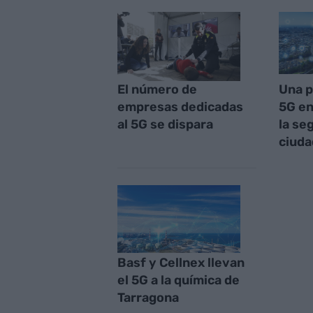
El número de
Una p
empresas dedicadas
5G en
al 5G se dispara
la se
ciud
Basf y Cellnex llevan
el 5G a la química de
Tarragona