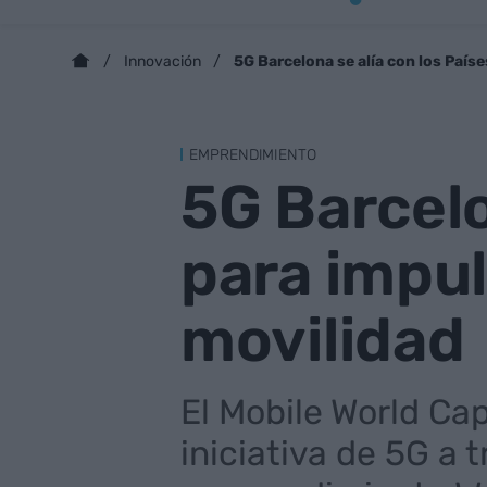
5G Barcelona se alía con los País
Innovación
EMPRENDIMIENTO
5G Barcelo
para impul
movilidad
El Mobile World Cap
iniciativa de 5G a