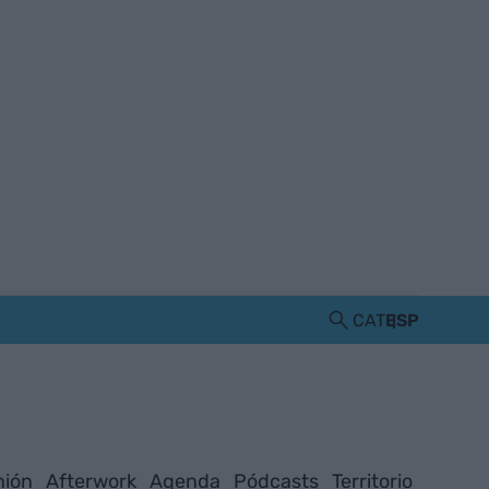
CAT
ESP
nión
Afterwork
Agenda
Pódcasts
Territorio