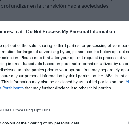
profundizar en la transición hacia sociedades
ropeo en el desarrollo de proyectos piloto 5G, que
presa.cat -
Do Not Process My Personal Information
 futuras aplicaciones", ha asegurado a través de un
to opt-out of the sale, sharing to third parties, or processing of your per
 Barcelona,
Carlos Grau
. El objetivo del acuerdo
formation for targeted advertising by us, please use the below opt-out s
más internacional a los proyectos de 5G
r selection. Please note that after your opt-out request is processed y
eing interest-based ads based on personal information utilized by us or
disclosed to third parties prior to your opt-out. You may separately opt-
losure of your personal information by third parties on the IAB’s list of
tup,
Gerrit Jan van 't Veen
, ha afirmado que "la
. This information may also be disclosed by us to third parties on the
IA
ital Barcelona extiende nuestra red con
Participants
that may further disclose it to other third parties.
 internacionales y avanza en la puntera
ema de innovación de Holanda". En concreto, los
s dos organismos conjuntamente serán de los
l Data Processing Opt Outs
o opt-out of the Sharing of my personal data.