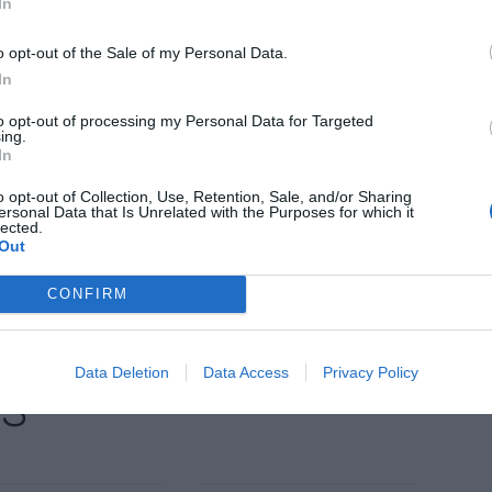
In
 que la tecnología puede contribuir a mejorar el
 covid-19 ha obligado a repensar los modelos de
o opt-out of the Sale of my Personal Data.
a, siendo la movilidad uno de los principales. 5G
In
ciación publico-privado, con la participación de la
to opt-out of processing my Personal Data for Targeted
ing.
rcelona, i2CAT, CTTC, Atos y la Universitat
In
demás del Mobile World Capital Barcelona.
o opt-out of Collection, Use, Retention, Sale, and/or Sharing
ersonal Data that Is Unrelated with the Purposes for which it
lected.
Out
nte preferida de Google de
ACTIVAR AHORA
oticias de actualidad
CONFIRM
Data Deletion
Data Access
Privacy Policy
AS