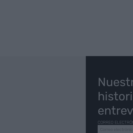
O
Nuest
histor
entrev
CORREO ELECTRÓ