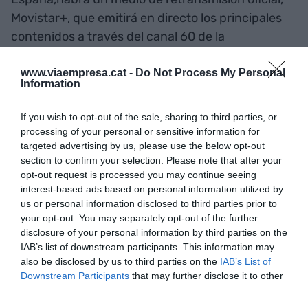
Movistar+, que emitirá en directo los principales
contenidos a través del canal 60 de la
plataforma", destaca en un comunicado el
director de gran público de Telefónica al territorio,
www.viaempresa.cat -
Do Not Process My Personal
Information
Vicente Gisbert.
If you wish to opt-out of the sale, sharing to third parties, or
Según un estudio de la consultora Newzoo, se
processing of your personal or sensitive information for
targeted advertising by us, please use the below opt-out
espera que este año el impacto económico de los
section to confirm your selection. Please note that after your
deportes logre los 696 millones de dólares. Una
opt-out request is processed you may continue seeing
cifra que podría llegar a los 1.500 millones de
interest-based ads based on personal information utilized by
us or personal information disclosed to third parties prior to
dólares el 2020.
your opt-out. You may separately opt-out of the further
disclosure of your personal information by third parties on the
IAB’s list of downstream participants. This information may
Añadir
VIA Empresa
como fuente preferida
also be disclosed by us to third parties on the
IAB’s List of
de Google de forma gratuita
Downstream Participants
that may further disclose it to other
Mantente informado con las últimas noticias de
third parties.
actualidad
ACTIVAR AHORA