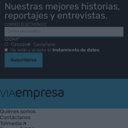
Nuestras mejores historias,
reportajes y entrevistas.
CORREO ELECTRÓNICO
IDIOMA*
Catalán
Castellano
He leído y acepto el
tratamiento de datos
.
Suscribirse
VIA
Empresa
Quiénes somos
Contáctanos
Totmedia