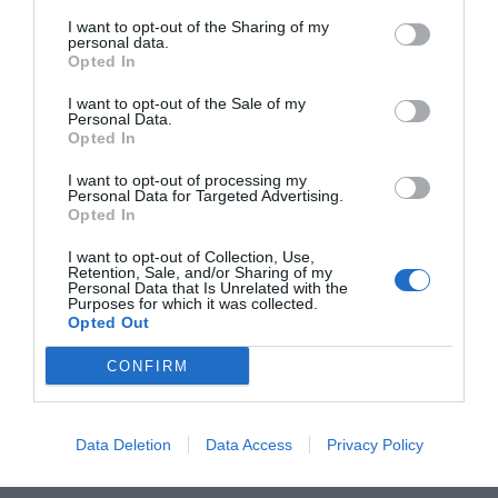
I want to opt-out of the Sharing of my
personal data.
Opted In
RELACIONADAS
I want to opt-out of the Sale of my
Personal Data.
Opted In
I want to opt-out of processing my
Personal Data for Targeted Advertising.
Opted In
I want to opt-out of Collection, Use,
Retention, Sale, and/or Sharing of my
Personal Data that Is Unrelated with the
Purposes for which it was collected.
El Consorcio de
El Consorci de la
El Consorcio 
Opted Out
Zona Franca
Zona Franca
Zona Franca
CONFIRM
inaugura una
registra un
adjudica
incubadora de alta
beneficio de 14,8
formalmente
tecnología de
M€
terrenos de 
Data Deletion
Data Access
Privacy Policy
logística 4.0
a Goodman