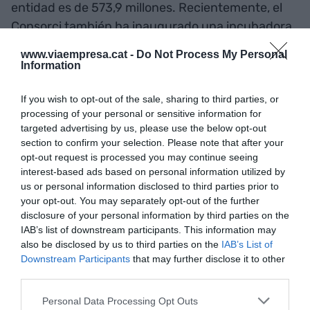
entidad es de 573,9 millones. Recientemente, el
Consorci también ha inaugurado una incubadora
de alta tecnología especializada en la logística 4.0.
www.viaempresa.cat -
Do Not Process My Personal
La plataforma cuenta ya con 30 startups
Information
especializadas en la impresión 3D, la robótica, la
If you wish to opt-out of the sale, sharing to third parties, or
automatización de almacenes o la inteligencia
processing of your personal or sensitive information for
artificial, entre otros
targeted advertising by us, please use the below opt-out
section to confirm your selection. Please note that after your
opt-out request is processed you may continue seeing
Añadir
VIA Empresa
como fuente preferida
interest-based ads based on personal information utilized by
de Google de forma gratuita
us or personal information disclosed to third parties prior to
Mantente informado con las últimas noticias de
your opt-out. You may separately opt-out of the further
actualidad
disclosure of your personal information by third parties on the
ACTIVAR AHORA
IAB’s list of downstream participants. This information may
also be disclosed by us to third parties on the
IAB’s List of
Downstream Participants
that may further disclose it to other
third parties.
Personal Data Processing Opt Outs