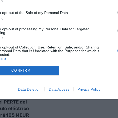
In
nte preferida de Google de
ACTIVAR AHORA
o opt-out of the Sale of my Personal Data.
oticias de actualidad
In
to opt-out of processing my Personal Data for Targeted
ing.
In
AS
o opt-out of Collection, Use, Retention, Sale, and/or Sharing
ersonal Data that Is Unrelated with the Purposes for which it
lected.
Out
CONFIRM
Data Deletion
Data Access
Privacy Policy
oyecto de Nissan
el PERTE del
ulo eléctrico
irá 105 MEUR