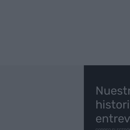
O
Nuest
histor
entrev