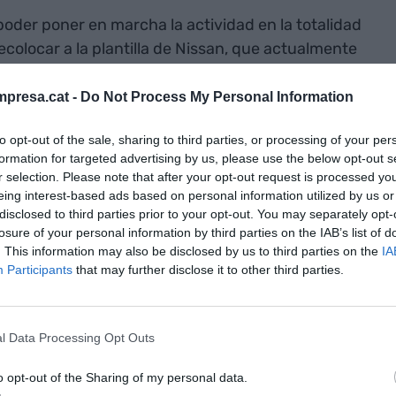
poder poner en marcha la actividad en la totalidad
recolocar a la plantilla de Nissan, que actualmente
e desempleo. Y, encima, se espera generar nuevo
presa.cat -
Do Not Process My Personal Information
to opt-out of the sale, sharing to third parties, or processing of your per
formation for targeted advertising by us, please use the below opt-out s
r selection. Please note that after your opt-out request is processed y
 actúa como socio logístico del
hub
de movilidad,
eing interest-based ads based on personal information utilized by us or
disclosed to third parties prior to your opt-out. You may separately opt-
sas lideradas por QEV y Btech, que se han
losure of your personal information by third parties on the IAB’s list of
hículos industriales eléctricos Zeroid y recuperar
. This information may also be disclosed by us to third parties on the
IA
Participants
that may further disclose it to other third parties.
 que la propuesta de la compañía cumple con los
l Data Processing Opt Outs
.
o opt-out of the Sharing of my personal data.