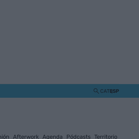
CAT
ESP
nión
Afterwork
Agenda
Pódcasts
Territorio