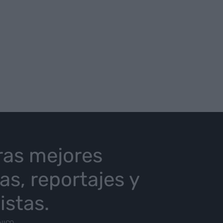
ras mejores
ias, reportajes y
istas.