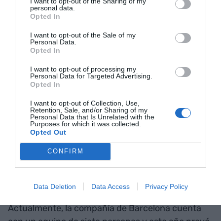
Portugal, el Brasil, Chile, Colombia, el Ecuador y
I want to opt-out of the Sharing of my
personal data.
otros países de América del Sur.
Opted In
I want to opt-out of the Sale of my
Personal Data.
Opted In
I want to opt-out of processing my
Personal Data for Targeted Advertising.
Opted In
I want to opt-out of Collection, Use,
Retention, Sale, and/or Sharing of my
Personal Data that Is Unrelated with the
Purposes for which it was collected.
Opted Out
CONFIRM
El
software
de MoreApp | Cedida
Data Deletion
Data Access
Privacy Policy
Actualmente, la compañía de Barcelona cuenta