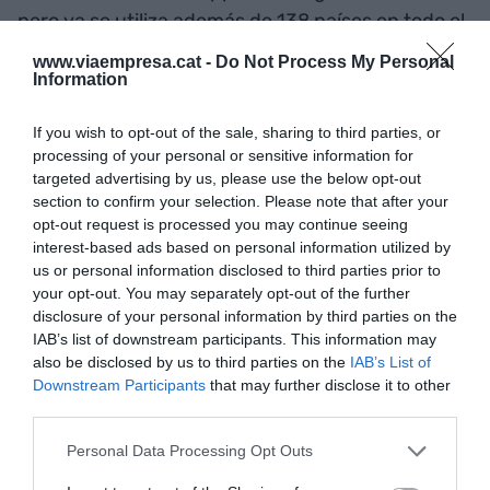
pero ya se utiliza además de 138 países en todo el
mundo. La compañía tiene oficinas a Rotterdam,
www.viaempresa.cat -
Do Not Process My Personal
Berlín y Barcelona, donde la abrió el 2016 de la
Information
mano de Arnau Abadal. Abadal es licenciado en
If you wish to opt-out of the sale, sharing to third parties, or
Administración y dirección de empresas y,
processing of your personal or sensitive information for
mientras hacía un Erasmus en los Países Bajos
targeted advertising by us, please use the below opt-out
entró a trabajar a la empresa neerlandesa.
section to confirm your selection. Please note that after your
opt-out request is processed you may continue seeing
Durante el año y medio que el joven emprendedor
interest-based ads based on personal information utilized by
estuvo trabajando allá, llevó a cabo todo el
us or personal information disclosed to third parties prior to
desarrollo de negocio por el mercado español.
your opt-out. You may separately opt-out of the further
"Una vez vimos que empezaba a haber buenos
disclosure of your personal information by third parties on the
IAB’s list of downstream participants. This information may
resultados, mis socios y yo volvimos hacia
also be disclosed by us to third parties on the
IAB’s List of
Barcelona para fundar una empresa desde la cual
Downstream Participants
that may further disclose it to other
gestionar Ibèria y Latinoamérica", señala Abadal.
third parties.
Dos años después, la startup controla desde
Personal Data Processing Opt Outs
Barcelona los mercados de Francia, España,