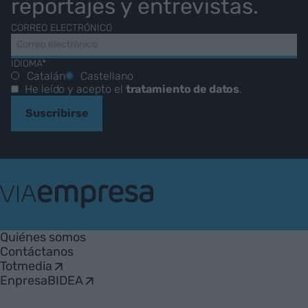
reportajes y entrevistas.
CORREO ELECTRÓNICO
IDIOMA*
Catalán
Castellano
He leído y acepto el
tratamiento de datos
.
Suscribirse
VIA
Empresa
Quiénes somos
Contáctanos
Totmedia
EnpresaBIDEA