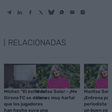
RELACIONADAS
Míchel: "El éxito del
Montse Soler - ¡Me
Montse Soler
Girona FC se debe a
tienes muy harta!
¡Entrena par
que los jugadores
periodista y
han hecho suya una
un buen come