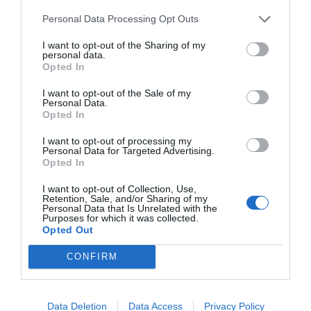
en valor la información e ir siempre con la verdad
Personal Data Processing Opt Outs
por delante”.
I want to opt-out of the Sharing of my
personal data.
"Un buen líder debe ser
Opted In
capaz de inspirar y sacar lo
I want to opt-out of the Sale of my
Personal Data.
Opted In
mejor de cada miembro de
I want to opt-out of processing my
su equipo, compartiendo
Personal Data for Targeted Advertising.
Opted In
una visión común y
I want to opt-out of Collection, Use,
fomentando el compromiso"
Retention, Sale, and/or Sharing of my
Personal Data that Is Unrelated with the
Purposes for which it was collected.
Opted Out
En los equipos de ventas, como en el fútbol y
otros muchos ámbitos, el papel del líder es crucial.
CONFIRM
Un buen líder debe ser capaz de inspirar y sacar lo
mejor de cada miembro de su equipo,
Data Deletion
Data Access
Privacy Policy