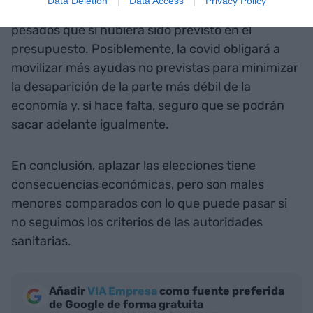
Data Deletion
Data Access
Privacy Policy
burocráticos y parlamentarios mucho más
pesados que si hubiera sido previsto en el
presupuesto. Posiblemente, la covid obligará a
movilizar más ayudas no previstas para minimizar
la desaparición de la parte más débil de la
economía y, si hace falta, seguro que se podrán
sacar adelante igualmente.
En conclusión, aplazar las elecciones tiene
consecuencias económicas, pero son males
menores comparados con lo que puede pasar si
no seguimos los criterios de las autoridades
sanitarias.
Añadir
VIA Empresa
como fuente preferida
de Google de forma gratuita