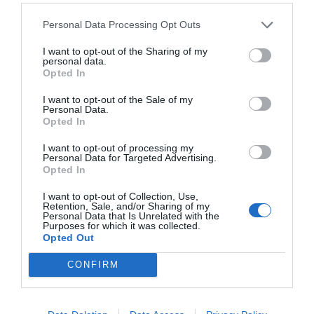
consecuencias económicas,
pero son males menores
Personal Data Processing Opt Outs
comparados con lo que
I want to opt-out of the Sharing of my
personal data.
Opted In
puede pasar si no seguimos
I want to opt-out of the Sale of my
los criterios de las
Personal Data.
Opted In
autoridades sanitarias"
I want to opt-out of processing my
Personal Data for Targeted Advertising.
Opted In
De todas maneras, si hay que hacer actuaciones
no previstas en el presupuesto, siempre se
I want to opt-out of Collection, Use,
Retention, Sale, and/or Sharing of my
podrán salir adelante si el Govern consigue la
Personal Data that Is Unrelated with the
Purposes for which it was collected.
autorización del Parlament. Y esto ha pasado
Opted Out
muchas veces desde que empezó la covid, donde
CONFIRM
se han realizado gastos no presupuestados
inicialmente por valor de más de 5.000 millones
de euros. Es verdad que esto requiere trámites