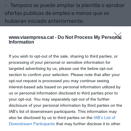
Tampoco se puede ampliar la plantilla o aprobar
ofertas publicas de empleo a menos que se
hubieran iniciado anteriormente.
www.viaempresa.cat -
Do Not Process My Personal
En definitiva, no hay capacidad para hacer
Information
nuevos programas, nuevas inversiones o gastos
relacionados con nuevas prioridades que pueden
If you wish to opt-out of the sale, sharing to third parties, or
surgir. Si repasamos la hemeroteca, veremos que
processing of your personal or sensitive information for
targeted advertising by us, please use the below opt-out
en la última década ha habido muchos años en
section to confirm your selection. Please note that after your
que se ha funcionado con presupuestos
opt-out request is processed you may continue seeing
prorrogados debido a la falta de suficiente
interest-based ads based on personal information utilized by
mayoría parlamentaría en los partidos de
us or personal information disclosed to third parties prior to
your opt-out. You may separately opt-out of the further
gobierno.
disclosure of your personal information by third parties on the
IAB’s list of downstream participants. This information may
"Aplazar las elecciones tiene
also be disclosed by us to third parties on the
IAB’s List of
Downstream Participants
that may further disclose it to other
third parties.