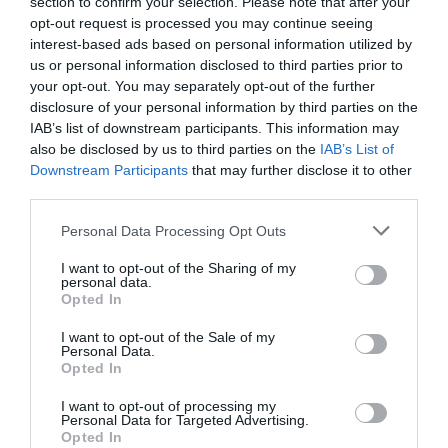
section to confirm your selection. Please note that after your
En
Communion, la búsqueda femenina del
opt-out request is processed you may continue seeing
interest-based ads based on personal information utilized by
amor
, Bell Hooks explica que el encanto de las
us or personal information disclosed to third parties prior to
mujeres inteligentes es lo que las hace tolerables
your opt-out. You may separately opt-out of the further
ante su contexto social. En la obra muestra el
disclosure of your personal information by third parties on the
IAB’s list of downstream participants. This information may
caso de un hombre que apoyó a su pareja para
also be disclosed by us to third parties on the
IAB’s List of
crecer, desarrollarse e instruirse hasta que ella
Downstream Participants
that may further disclose it to other
pasó a ser una mujer mucho más conocida que él.
third parties.
Es entonces cuando su masculinidad se ve herida
Personal Data Processing Opt Outs
y la abandona sin aparente motivo.
I want to opt-out of the Sharing of my
personal data.
Tenemos miedo a las mujeres inteligentes porque
Opted In
suponen un desafío al sistema y las mujeres
I want to opt-out of the Sale of my
inteligentes temen ser descubiertas y se
Personal Data.
Opted In
camuflan en la inferioridad, los complejos
corporales o excusas justificatorias absurdas
I want to opt-out of processing my
Personal Data for Targeted Advertising.
cuando se les reconocen sus méritos.
Opted In