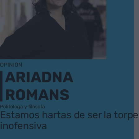
OPINIÓN
ARIADNA
ROMANS
Politóloga y filósofa
Estamos hartas de ser la torpe
inofensiva