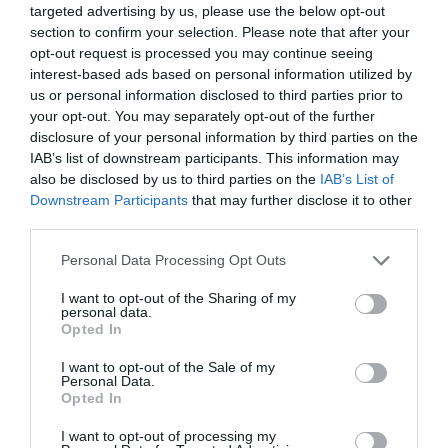
targeted advertising by us, please use the below opt-out
Según palabras del President
Pere Aragonés
“"El
section to confirm your selection. Please note that after your
opt-out request is processed you may continue seeing
Mobile ha puesto a Catalunya en el centro
interest-based ads based on personal information utilized by
mundial de la tecnología digital". Y esto ha
us or personal information disclosed to third parties prior to
supuesto para el ecosistema emprendedor, a
your opt-out. You may separately opt-out of the further
través del 4YFN, más de 1000 inversores
disclosure of your personal information by third parties on the
IAB’s list of downstream participants. This information may
internacionales, una fuerte participación del
also be disclosed by us to third parties on the
IAB’s List of
ecosistema local y más de 700 startups de 38
Downstream Participants
that may further disclose it to other
países repartidos en Digital Health, edtech,
third parties.
Fintech y Green tech.
Personal Data Processing Opt Outs
I want to opt-out of the Sharing of my
No obstante, quizás lo más importantes del Mobile
personal data.
Opted In
World Congress y el 4YFN no es tan solo lo que
pasa dentro del mismo, si no todos los
side-
I want to opt-out of the Sale of my
Personal Data.
events
, cenas, encuentros que el ecosistema local
Opted In
promueve que permite generar
networking
,
I want to opt-out of processing my
oportunidades y colaboración de nicho que