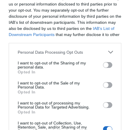
us or personal information disclosed to third parties prior to
perfectamente normativa, o
your opt-out. You may separately opt-out of the further
disclosure of your personal information by third parties on the
siempre seré aquella tía rara,
IAB’s list of downstream participants. This information may
con amigos de todas partes
also be disclosed by us to third parties on the
IAB’s List of
Downstream Participants
that may further disclose it to other
y aventuras alocadas en el
third parties.
amor y los viajes"
Personal Data Processing Opt Outs
I want to opt-out of the Sharing of my
personal data.
Cuando miro atrás, veo la juventud de mis padres
Opted In
y siento añoranza de un tiempo que he vivido de
I want to opt-out of the Sale of my
forma colateral, solo como un pequeño testimonio
Personal Data.
Opted In
que ahora solo se mantiene borroso en la
memoria. Durante mucho tiempo pensé que yo
I want to opt-out of processing my
Personal Data for Targeted Advertising.
debería conformarme con una vida que solo le
Opted In
llegaría a la suela de los zapatos, porque ellos
I want to opt-out of Collection, Use,
hicieron muchas cosas que yo ya sé que solo
Retention, Sale, and/or Sharing of my