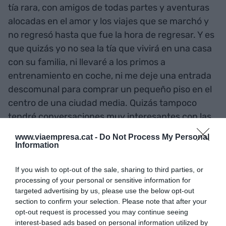
tía rara, con amigos de todas partes y aventuras
alocadas en el amor y los viajes que se marchó y
no regresó hasta que fue la hora de regresar. Y es
que quizás yo no sea la tía que vivirá en una casa
con su familia, ni llevaré a los primos a
entrenamiento en coche, ni me deje una entrada
descomunal para comprar un pequeño piso en el
centro de una ciudad media. Quizás tampoco
tendré conversaciones muy interesantes con las
otras madres de la escuela, ni tampoco un
www.viaempresa.cat -
Do Not Process My Personal
animalito simpático que me siga allá donde vaya,
Information
pero que me odie por utilizarlo como terapia
gratuita.
If you wish to opt-out of the sale, sharing to third parties, or
processing of your personal or sensitive information for
targeted advertising by us, please use the below opt-out
"Tengo la sensación de que
section to confirm your selection. Please note that after your
opt-out request is processed you may continue seeing
quizá termine siendo
interest-based ads based on personal information utilized by