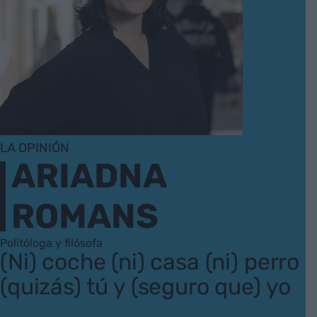
LA OPINIÓN
ARIADNA
ROMANS
Politóloga y filósofa
(Ni) coche (ni) casa (ni) perro
(quizás) tú y (seguro que) yo