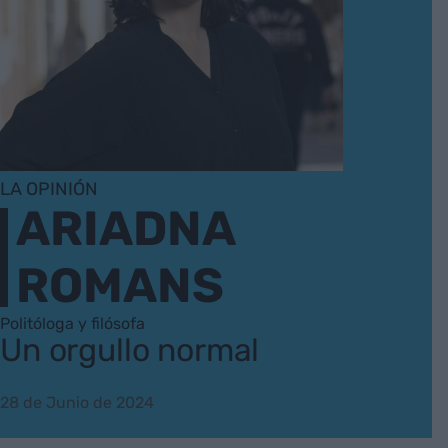
LA OPINIÓN
ARIADNA
ROMANS
Politóloga y filósofa
Un orgullo normal
28 de Junio de 2024