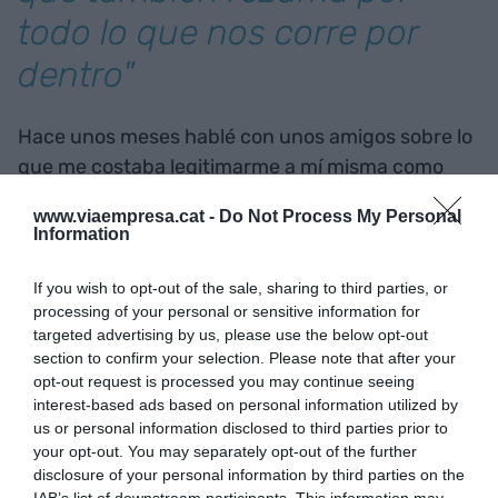
todo lo que nos corre por
dentro"
Hace unos meses hablé con unos amigos sobre lo
que me costaba legitimarme a mí misma como
parte de la comunidad. Hablábamos de lo difícil
www.viaempresa.cat -
Do Not Process My Personal
que era, a veces, ocupar el espacio correcto, no
Information
quitar protagonismo a las personas que
claramente lo tienen mucho más difícil que yo,
If you wish to opt-out of the sale, sharing to third parties, or
processing of your personal or sensitive information for
pero aceptar tu diferencia como motivo de
targeted advertising by us, please use the below opt-out
orgullo. Lejos del #LoveIsLove destartalado que
section to confirm your selection. Please note that after your
hemos tenido que crear para que el capitalismo
opt-out request is processed you may continue seeing
nos compre el relato, el orgullo va por dentro, y
interest-based ads based on personal information utilized by
us or personal information disclosed to third parties prior to
necesitamos muchas más cosas que un paso de
your opt-out. You may separately opt-out of the further
cebra de colorines o un anuncio con dos chicas
disclosure of your personal information by third parties on the
dándose un beso. Y aquí las empresas tienen
IAB’s list of downstream participants. This information may