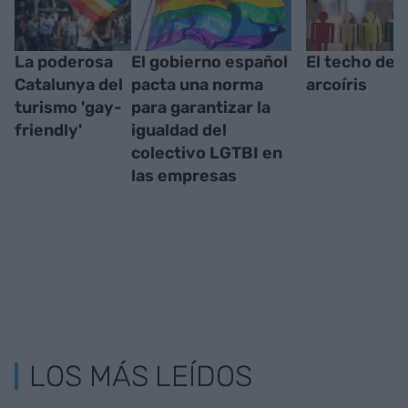
La poderosa
El gobierno español
El techo de c
Catalunya del
pacta una norma
arcoíris
turismo 'gay-
para garantizar la
friendly'
igualdad del
colectivo LGTBI en
las empresas
LOS MÁS LEÍDOS