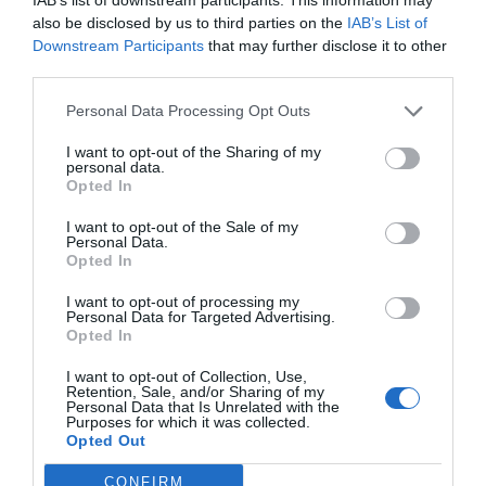
also be disclosed by us to third parties on the
IAB’s List of
mucho que hacer, porque en lugar de hacer
Downstream Participants
that may further disclose it to other
pridewashing
y teñirlo todo de colorines durante
third parties.
el mes de junio, pueden trabajar para que sus
Personal Data Processing Opt Outs
puestos de trabajo sean seguros para
todes
, para
educar a las personas que trabajan en sus
I want to opt-out of the Sharing of my
personal data.
empresas y garantizar el cumplimiento de los
Opted In
derechos humanos en toda su cadena de
I want to opt-out of the Sale of my
distribución, desde proveedores hasta
Personal Data.
consumidores finales. El orgullo será una gran
Opted In
carrera, de muchos kilómetros y que requerirá
I want to opt-out of processing my
Personal Data for Targeted Advertising.
mucha reflexión, tanto de nosotras mismas como
Opted In
de los distintos espacios que conforman nuestra
sociedad. Pero un día, quizás, ser
I want to opt-out of Collection, Use,
queer
será
Retention, Sale, and/or Sharing of my
normal. O quizás no, porque ya no hará falta que
Personal Data that Is Unrelated with the
Purposes for which it was collected.
lo sea.
Opted Out
CONFIRM