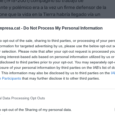
yle (1915-2001) compaginó su trabajo de
llante y polémico era a la vez un firme defensor de la
ne que la vida en la Tierra habría llegado vía un
e un Universo estacionario, la teoría hoy refutada
origen y que siempre ha sido tal y como lo
presa.cat -
Do Not Process My Personal Information
idículo que tuviera un inicio, tanto, que bautizó
to opt-out of the sale, sharing to third parties, or processing of your per
de “Big Bang” (gran pedo).
formation for targeted advertising by us, please use the below opt-out s
r selection. Please note that after your opt-out request is processed y
ia, tiene muchos puntos de contacto con la
eing interest-based ads based on personal information utilized by us or
disclosed to third parties prior to your opt-out. You may separately opt-
e una IA. No os haré spoilers, pero el paralelismo
losure of your personal information by third parties on the IAB’s list of
 alienígenas de mediados del siglo XX se parece
. This information may also be disclosed by us to third parties on the
IA
el siglo XXI. Recuerda a
Yuval Harari
cuando
Participants
that may further disclose it to other third parties.
”, que tanto puede significar “inteligencia extraña”
l calificativo está buscado seguramente para dar
vistas.
l Data Processing Opt Outs
o opt-out of the Sharing of my personal data.
í. Tanto en el escenario que plantea Nube negra —