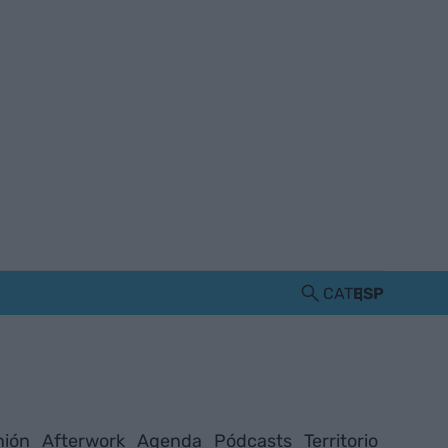
CAT
ESP
nión
Afterwork
Agenda
Pódcasts
Territorio