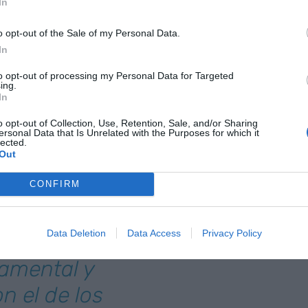
In
 en el actual —el de la IA— el papel de los
a a menudo con el de los políticos que ven cómo
o opt-out of the Sale of my Personal Data.
In
onta con el de la democracia. También son críticos
iene toda la información sobre la nube —o la IA—,
to opt-out of processing my Personal Data for Targeted
ing.
lica en la sociedad y quien controla su relato. Y
In
ncias, que en 1957 ya eran nucleares: frente a una
o opt-out of Collection, Use, Retention, Sale, and/or Sharing
y las decisiones que toman son locales. Suena a
ersonal Data that Is Unrelated with the Purposes for which it
lected.
re tecnología.
Out
rio que plantea
CONFIRM
 el actual —
Data Deletion
Data Access
Privacy Policy
l de los
amental y
 el de los