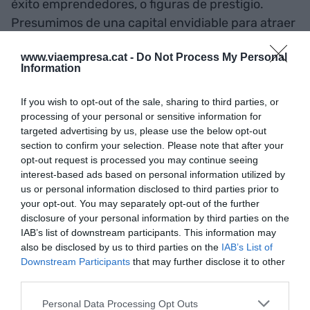
éxito emprendedores, o figuras de prestigio.
Presumimos de una capital envidiable para atraer
talento. Pero las estadísticas frías son
www.viaempresa.cat -
Do Not Process My Personal
implacables: nos alejamos cada vez más de los
Information
estándares internacionales. En el último año, la
inversión en I+D de la economía catalana ha
If you wish to opt-out of the sale, sharing to third parties, or
crecido una centésima de PIB. Exactamente
processing of your personal or sensitive information for
targeted advertising by us, please use the below opt-out
como el conjunto de la economía española. Y
section to confirm your selection. Please note that after your
necesitamos 150 centésimas (1'5 puntos) para
opt-out request is processed you may continue seeing
llegar a los estándares que pide Europa. Así que
interest-based ads based on personal information utilized by
sólo hay que contar cuánto de tiempo sería
us or personal information disclosed to third parties prior to
your opt-out. You may separately opt-out of the further
necesario, con las dinámicas actuales.
disclosure of your personal information by third parties on the
IAB’s list of downstream participants. This information may
"El Pacto Nacional tiene que
also be disclosed by us to third parties on the
IAB’s List of
Downstream Participants
that may further disclose it to other
ser un Pacto de todos los
third parties.
agentes del sistema de
Personal Data Processing Opt Outs