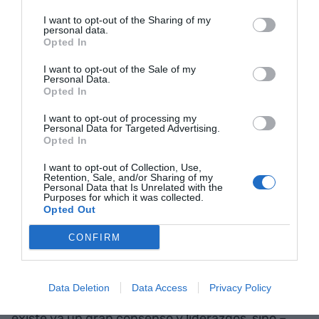
ciencia, tecnología e
I want to opt-out of the Sharing of my
personal data.
Opted In
industria, con su centro de
I want to opt-out of the Sale of my
gravedad a la empresa. No
Personal Data.
Opted In
una nueva iniciativa
I want to opt-out of processing my
circunscrita a los círculos
Personal Data for Targeted Advertising.
Opted In
académicos y de
I want to opt-out of Collection, Use,
Retention, Sale, and/or Sharing of my
investigación"
Personal Data that Is Unrelated with the
Purposes for which it was collected.
Opted Out
CONFIRM
El Pacto Nacional tiene que servir para corregir
estas deficiencias y acelerar la convergencia con
Europa. No utilizamos el Pacto sólo para
Data Deletion
Data Access
Privacy Policy
consolidar políticas científicas sobre las cuales
existe ya un gran consenso y liderazgos, sino –