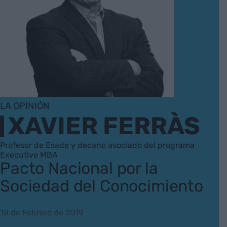
LA OPINIÓN
XAVIER FERRÀS
Profesor de Esade y decano asociado del programa
Executive MBA
Pacto Nacional por la
Sociedad del Conocimiento
18 de Febrero de 2019