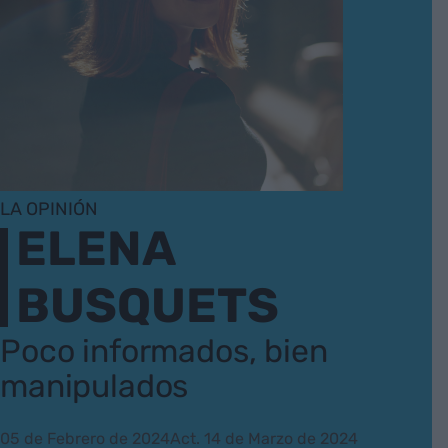
LA OPINIÓN
ELENA
BUSQUETS
Poco informados, bien
manipulados
05 de Febrero de 2024
Act. 14 de Marzo de 2024