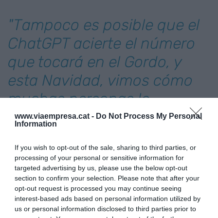
"Tampoco es posible que el
ChatGPT acierte el número
que tocará en el Gordo, y
esta Navidad, vimos cómo
muchas personas le
consultaron"
www.viaempresa.cat -
Do Not Process My Personal
Information
Un ejemplo más, antes de irme a las conclusiones.
If you wish to opt-out of the sale, sharing to third parties, or
Este enero el expresidente de la Real Federación
processing of your personal or sensitive information for
targeted advertising by us, please use the below opt-out
Española de Fútbol,
Luis Rubiales
-
section to confirm your selection. Please note that after your
desgraciadamente conocido por todos-
opt-out request is processed you may continue seeing
publicó en su cuenta de X (Twitter) que había
interest-based ads based on personal information utilized by
conseguido vender toda su colección de NFT en
us or personal information disclosed to third parties prior to