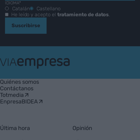
IDIOMA*
Catalán
Castellano
He leído y acepto el
tratamiento de datos
.
Suscribirse
VIA
Empresa
Quiénes somos
Contáctanos
Totmedia
EnpresaBIDEA
Última hora
Opinión