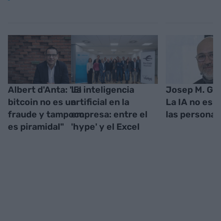
Albert d'Anta: "El
La inteligencia
Josep M. Ga
bitcoin no es un
artificial en la
La IA no es n
fraude y tampoco
empresa: entre el
las personas
es piramidal"
'hype' y el Excel