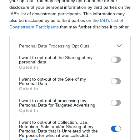
your opt-out. You may separately opt-out of the further
tan solo tres horas. Supongo que ni él ni todo su
disclosure of your personal information by third parties on the
equipo de comunicación conocían bien cómo
IAB’s list of downstream participants. This information may
funciona el
blockchain
, porque justamente, uno
also be disclosed by us to third parties on the
IAB’s List of
Downstream Participants
that may further disclose it to other
de los mayores beneficios de esta tecnología es
third parties.
su trazabilidad: toda la información relacionada
con aquellos tokens y cualquier movimiento que
Personal Data Processing Opt Outs
se haga con ellos, es transparente e inmutable.
I want to opt-out of the Sharing of my
Todo el mundo lo podría ver. ¿Qué pasó realmente
personal data.
Opted In
con la colección de NFT de Rubiales? Pues que la
mayoría de sus activos fueron comprados en
I want to opt-out of the Sale of my
Personal Data.
verdad por cuentas relacionadas con sus socios
Opted In
de The Moon Labs. Ninguno fan los había
I want to opt-out of processing my
comprado. Sus cromos no habían generado
Personal Data for Targeted Advertising.
Opted In
demanda. Pero el tweet se lo marcó tan a gusto y,
de hecho, muchos diarios se hicieron eco:
Europa
I want to opt-out of Collection, Use,
Retention, Sale, and/or Sharing of my
Press
,
El Español
,
El Independiente
...
Personal Data that Is Unrelated with the
Purposes for which it was collected.