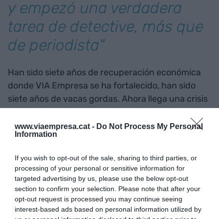
y empezó una verdadera
tarea de detective, más que
de periodista"
Han sido siete años de recuperación económica
donde VIA Empresa se ha fortalecido, han sido
siete años de vacas gordas. Ahora llega una crisis
de dimensión brutal e incierta, ahora llegan las
vacas flacas, es pues un buen momento para ser
www.viaempresa.cat -
Do Not Process My Personal
Information
conscientes, celebrando el cambio de ciclo con la
autoestima que han aportado estos siete años y
If you wish to opt-out of the sale, sharing to third parties, or
con las vacunas precisas para no desfallecer a la
processing of your personal or sensitive information for
hora de la dificultad. Nos acercamos a un
targeted advertising by us, please use the below opt-out
section to confirm your selection. Please note that after your
escenario dónde de poco nos servirán viejas
opt-out request is processed you may continue seeing
estructuras. Si queremos superarlo habrá que
interest-based ads based on personal information utilized by
ver la realidad sin ningún edulcorante, cosa que