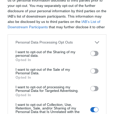
us or personal information disclosed to third parties prior to
hasta ahora no parece que se haya entendido en
your opt-out. You may separately opt-out of the further
disclosure of your personal information by third parties on the
muchos entornos políticos y sociales. Esta tendrá
IAB’s list of downstream participants. This information may
que ser la tarea de VIA Empresa, explicar la
also be disclosed by us to third parties on the
IAB’s List of
realidad abriendo la puerta a aquellas ideas que
Downstream Participants
that may further disclose it to other
third parties.
nos acerquen a un futuro durable y solidario, el
único futuro posible.
Personal Data Processing Opt Outs
I want to opt-out of the Sharing of my
personal data.
Añadir
VIA Empresa
como fuente preferida
Opted In
de Google de forma gratuita
Mantente informado con las últimas noticias de
I want to opt-out of the Sale of my
actualidad
Personal Data.
ACTIVAR AHORA
Opted In
I want to opt-out of processing my
Personal Data for Targeted Advertising.
Opted In
I want to opt-out of Collection, Use,
Retention, Sale, and/or Sharing of my
Personal Data that Is Unrelated with the