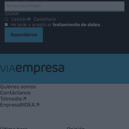
IDIOMA*
Catalán
Castellano
He leído y acepto el
tratamiento de datos
.
Suscribirse
VIA
Empresa
Quiénes somos
Contáctanos
Totmedia
EnpresaBIDEA