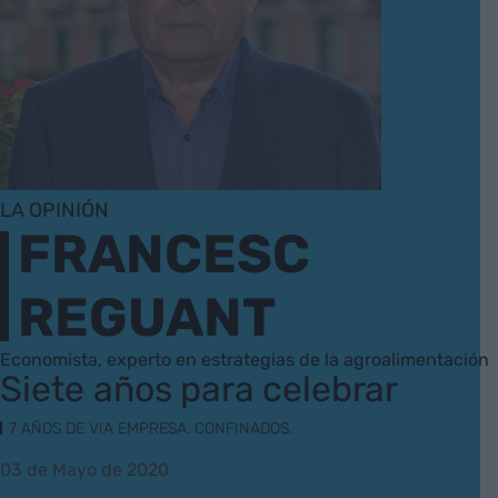
LA OPINIÓN
FRANCESC
REGUANT
Economista, experto en estrategias de la agroalimentación
Siete años para celebrar
7 AÑOS DE VIA EMPRESA. CONFINADOS.
03 de Mayo de 2020